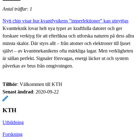
Antal träffar: 1
Nytt chip visar hur kvantfysikens ”imperfektioner” kan utnyttjas
Kvantteknik lovar helt nya typer av kraftfulla datorer och ger
forskare verktyg för att efterlikna och utforska naturen på dess allra
minsta skalor. Där styrs allt – från atomer och elektroner till ljuset
självt – av kvantmekanikens ofta märkliga lagar. Men verkligheten
är sällan perfekt. Signaler försvagas, energi läcker ut och system
påverkas av brus från omgivningen.
Tillhör
: Välkommen till KTH
Senast ändrad
:
2020-09-22
KTH
Utbildning
Forskning