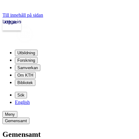
Till innehåll på sidan
Logga in
kth.se
Utbildning
Forskning
Samverkan
Om KTH
Bibliotek
Sök
English
Meny
Gemensamt
Gemensamt