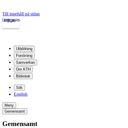
Till innehåll på sidan
Logga in
kth.se
Utbildning
Forskning
Samverkan
Om KTH
Bibliotek
Sök
English
Meny
Gemensamt
Gemensamt