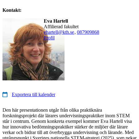
Kontakt:
Eva Hartell
affilierad fakultet
ehartell@kth.se
,
08790
9868
Profil
Exportera till kalender
Den här presentationen utgår från olika praktiknära
forskningsprojekt där lärares undervisningspraktiker inom STEM
står i centrum. Genom konkreta exempel kommer Eva Hartell visa
hur innovativa bedömningspraktiker stärker de miljöer där lärare
verkar och bidrar till att överbrygga undervisning och lärande. Med
utgångspunkt i Sveriges nationella STEM-strategi (2025), som pekar