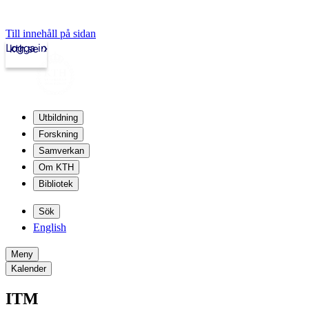
Till innehåll på sidan
Logga in
kth.se
Utbildning
Forskning
Samverkan
Om KTH
Bibliotek
Sök
English
Meny
Kalender
ITM