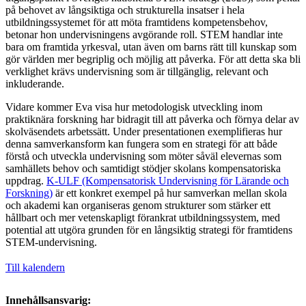
på behovet av långsiktiga och strukturella insatser i hela
utbildningssystemet för att möta framtidens kompetensbehov,
betonar hon undervisningens avgörande roll. STEM handlar inte
bara om framtida yrkesval, utan även om barns rätt till kunskap som
gör världen mer begriplig och möjlig att påverka. För att detta ska bli
verklighet krävs undervisning som är tillgänglig, relevant och
inkluderande.
Vidare kommer Eva visa hur metodologisk utveckling inom
praktiknära forskning har bidragit till att påverka och förnya delar av
skolväsendets arbetssätt. Under presentationen exemplifieras hur
denna samverkansform kan fungera som en strategi för att både
förstå och utveckla undervisning som möter såväl elevernas som
samhällets behov och samtidigt stödjer skolans kompensatoriska
uppdrag.
K-ULF (Kompensatorisk Undervisning för Lärande och
Forskning)
är ett konkret exempel på hur samverkan mellan skola
och akademi kan organiseras genom strukturer som stärker ett
hållbart och mer vetenskapligt förankrat utbildningssystem, med
potential att utgöra grunden för en långsiktig strategi för framtidens
STEM-undervisning.
Till kalendern
Innehållsansvarig: