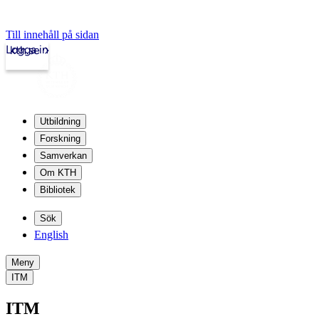
Till innehåll på sidan
Logga in
kth.se
Utbildning
Forskning
Samverkan
Om KTH
Bibliotek
Sök
English
Meny
ITM
ITM