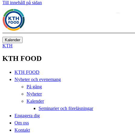
Till innehåll på sidan
Kalender
KTH
KTH FOOD
KTH FOOD
Nyheter och evenemang
På gång
Nyheter
Kalender
Seminarier och föreläsningar
Engagera dig
Om oss
Kontakt