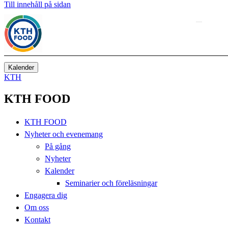
Till innehåll på sidan
Kalender
KTH
KTH FOOD
KTH FOOD
Nyheter och evenemang
På gång
Nyheter
Kalender
Seminarier och föreläsningar
Engagera dig
Om oss
Kontakt