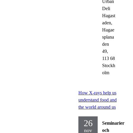
Urban
Deli
Hagast
aden,
Hagae
splana
den
49,
113 68
Stockh
olm
How X-rays help us
understand food and
the world around us
26
Seminarier
nov
och