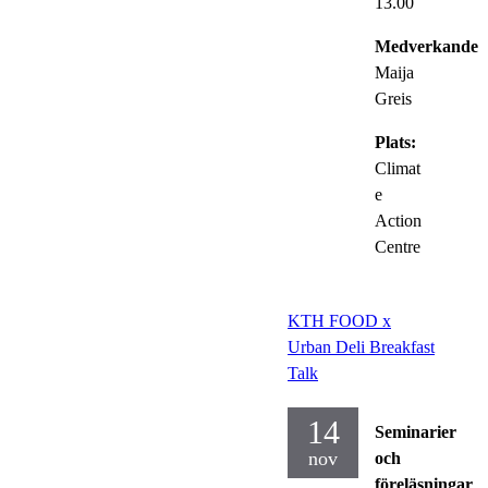
13.00
Medverkande:
Maija
Greis
Plats:
Climat
e
Action
Centre
KTH FOOD x
Urban Deli Breakfast
Talk
14
Seminarier
nov
och
föreläsningar