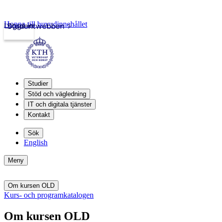
Hoppa till huvudinnehållet
Logga in
Studentwebben
Studier
Stöd och vägledning
IT och digitala tjänster
Kontakt
Sök
English
Meny
Om kursen OLD
Kurs- och programkatalogen
Om kursen OLD