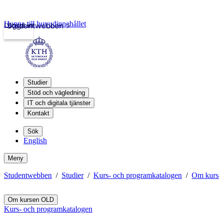
Hoppa till huvudinnehållet
Logga in
Studentwebben
Studier
Stöd och vägledning
IT och digitala tjänster
Kontakt
Sök
English
Meny
Studentwebben
Studier
Kurs- och programkatalogen
Om kur
Om kursen OLD
Kurs- och programkatalogen