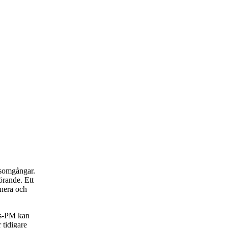
rsomgångar.
rande. Ett
anera och
rs-PM kan
 tidigare