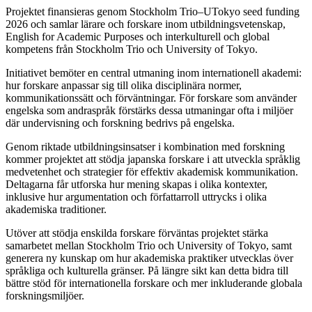
Projektet finansieras genom Stockholm Trio–UTokyo seed funding
2026 och samlar lärare och forskare inom utbildningsvetenskap,
English for Academic Purposes och interkulturell och global
kompetens från Stockholm Trio och University of Tokyo.
Initiativet bemöter en central utmaning inom internationell akademi:
hur forskare anpassar sig till olika disciplinära normer,
kommunikationssätt och förväntningar. För forskare som använder
engelska som andraspråk förstärks dessa utmaningar ofta i miljöer
där undervisning och forskning bedrivs på engelska.
Genom riktade utbildningsinsatser i kombination med forskning
kommer projektet att stödja japanska forskare i att utveckla språklig
medvetenhet och strategier för effektiv akademisk kommunikation.
Deltagarna får utforska hur mening skapas i olika kontexter,
inklusive hur argumentation och författarroll uttrycks i olika
akademiska traditioner.
Utöver att stödja enskilda forskare förväntas projektet stärka
samarbetet mellan Stockholm Trio och University of Tokyo, samt
generera ny kunskap om hur akademiska praktiker utvecklas över
språkliga och kulturella gränser. På längre sikt kan detta bidra till
bättre stöd för internationella forskare och mer inkluderande globala
forskningsmiljöer.