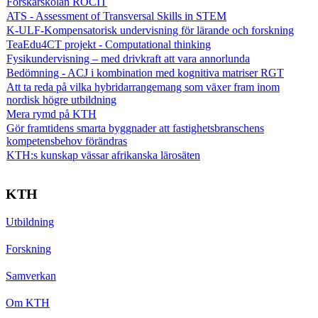
Forskarskolan ROCIT
ATS - Assessment of Transversal Skills in STEM
K-ULF-Kompensatorisk undervisning för lärande och forskning
TeaEdu4CT projekt - Computational thinking
Fysikundervisning – med drivkraft att vara annorlunda
Bedömning - ACJ i kombination med kognitiva matriser RGT
Att ta reda på vilka hybridarrangemang som växer fram inom
nordisk högre utbildning
Mera rymd på KTH
Gör framtidens smarta byggnader att fastighetsbranschens
kompetensbehov förändras
KTH:s kunskap vässar afrikanska lärosäten
KTH
Utbildning
Forskning
Samverkan
Om KTH