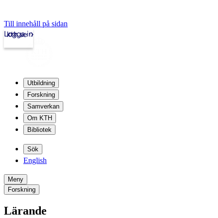
Till innehåll på sidan
Logga in
kth.se
Utbildning
Forskning
Samverkan
Om KTH
Bibliotek
Sök
English
Meny
Forskning
Lärande