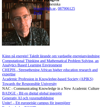
lektor i kinesiska
bjoern@kth.se
,
08790
6125
Profil
Känn på energin! Taktilt lärande om vardaglig energianvändning
Computational Thinking and Mathematical Problem Solving, an
Analytics Based Learning Environment
CHEPIS - Strengthening African higher education research and
expertise
Academic Profession in Knowledge-based Society (APIKS)
Towards the Responsible University
NAC - Communicating Knowledge in a New Academic Culture
BADGE - Bli en digital global ingenjör
Generativ AI och vuxenutbildning
Unite! – Ett europeiskt campus för ingenjörer