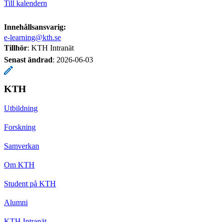
Till kalendern
Innehållsansvarig:
e-learning@kth.se
Tillhör
: KTH Intranät
Senast ändrad
:
2026-06-03
KTH
Utbildning
Forskning
Samverkan
Om KTH
Student på KTH
Alumni
KTH Intranät