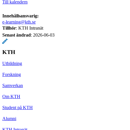
Till kalendern
Innehållsansvarig:
e-learning@kth.se
Tillhör
: KTH Intranät
Senast ändrad
:
2026-06-03
KTH
Utbildning
Forskning
Samverkan
Om KTH
Student på KTH
Alumni
KTH Intranät