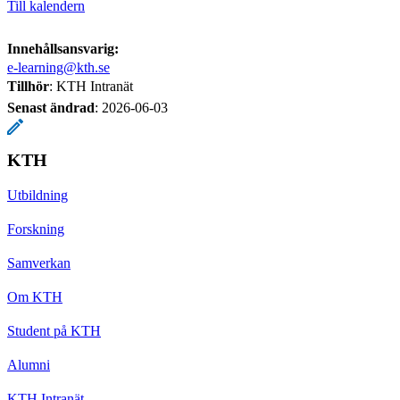
Till kalendern
Innehållsansvarig:
e-learning@kth.se
Tillhör
: KTH Intranät
Senast ändrad
:
2026-06-03
KTH
Utbildning
Forskning
Samverkan
Om KTH
Student på KTH
Alumni
KTH Intranät