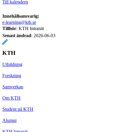
Till kalendern
Innehållsansvarig:
e-learning@kth.se
Tillhör
: KTH Intranät
Senast ändrad
:
2026-06-03
KTH
Utbildning
Forskning
Samverkan
Om KTH
Student på KTH
Alumni
KTH Intranät