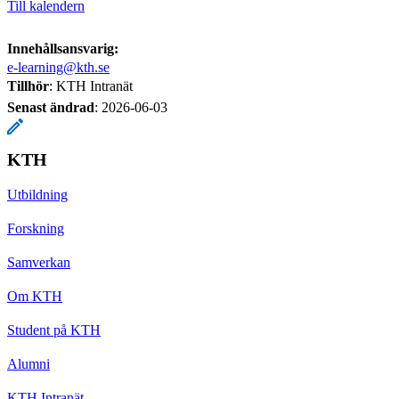
Till kalendern
Innehållsansvarig:
e-learning@kth.se
Tillhör
: KTH Intranät
Senast ändrad
:
2026-06-03
KTH
Utbildning
Forskning
Samverkan
Om KTH
Student på KTH
Alumni
KTH Intranät