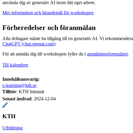
använda dig av generativ AI inom ditt eget arbete.
Mer information och lärandemål för workshopen
Förberedelser och föranmälan
Alla deltagare måste ha tillgång till en generativ AI. Vi rekommenderar
ChatGPT (chat.openai.com)
.
För att anmäla dig till workshopen fyller du i
anmälningsformuläret
.
Till kalendern
Innehållsansvarig:
e-learning@kth.se
Tillhör
: KTH Intranät
Senast ändrad
:
2024-12-04
KTH
Utbildning