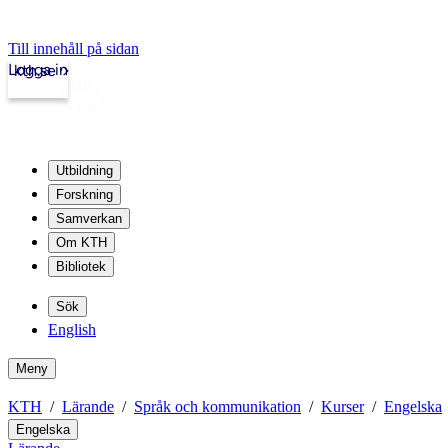
Till innehåll på sidan
Logga in
kth.se
Utbildning
Forskning
Samverkan
Om KTH
Bibliotek
Sök
English
Meny
KTH
Lärande
Språk och kommunikation
Kurser
Engelska
Engelska