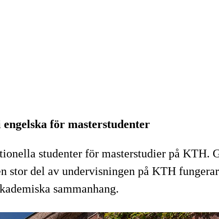
i engelska för masterstudenter
tionella studenter för masterstudier på KTH. 
ur en stor del av undervisningen på KTH fungera
i akademiska sammanhang.