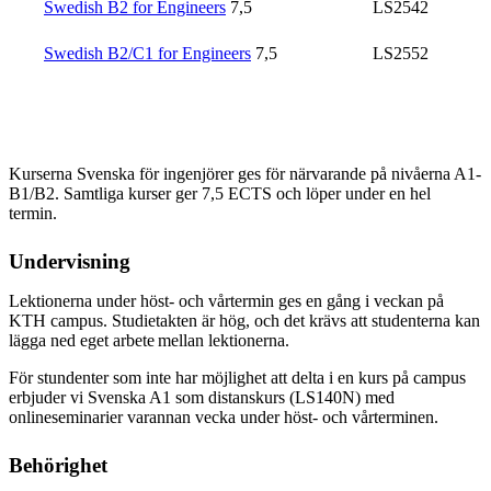
Swedish B2 for Engineers
7,5
LS2542
Swedish B2/C1 for Engineers
7,5
LS2552
Kurserna Svenska för ingenjörer ges för närvarande på nivåerna A1-
B1/B2. Samtliga kurser ger 7,5 ECTS och löper under en hel
termin.
Undervisning
Lektionerna under höst- och vårtermin ges en gång i veckan på
KTH campus. Studietakten är hög, och det krävs att studenterna kan
lägga ned eget arbete mellan lektionerna.
För stundenter som inte har möjlighet att delta i en kurs på campus
erbjuder vi Svenska A1 som distanskurs (LS140N) med
onlineseminarier varannan vecka under höst- och vårterminen.
Behörighet