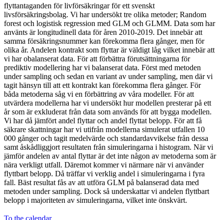
flyttantaganden för livförsäkringar för ett svenskt
livsförsäkringsbolag. Vi har undersökt tre olika metoder; Random
forest och logistisk regression med GLM och GLMM. Data som har
använts är longitudinell data för åren 2010-2019. Det innebär att
samma försäkringsnummer kan förekomma flera gånger, men för
olika år. Andelen kontrakt som flyttar är väldigt låg vilket innebär att
vi har obalanserat data. För att förbättra förutsättningarna för
prediktiv modellering har vi balanserat data. Först med metoden
under sampling och sedan en variant av under sampling, men där vi
tagit hänsyn till att ett kontrakt kan förekomma flera gånger. För
båda metoderna såg vi en förbättring av våra modeller. För att
utvärdera modellerna har vi undersökt hur modellen presterar på ett
år som är exkluderat från data som används för att bygga modellen.
Vi har då jämfört andel flyttar och andel flyttat belopp. För att få
säkrare skattningar har vi utifrån modellerna simulerat utfallen 10
000 gånger och tagit medelvärde och standardavvikelse från dessa
samt åskådliggjort resultaten från simuleringarna i histogram. När vi
jämför andelen av antal flyttar är det inte någon av metoderna som är
nära verkligt utfall. Däremot kommer vi närmare när vi använder
flyttbart belopp. Då träffar vi verklig andel i simuleringarna i fyra
fall. Bäst resultat fås av att utföra GLM på balanserad data med
metoden under sampling. Dock så underskattar vi andelen flyttbart
belopp i majoriteten av simuleringarna, vilket inte önskvärt.
To the calendar