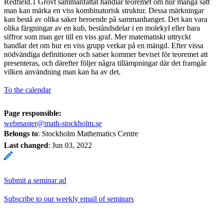
Redfield.1 Grovt sammanfattat handlar teoremet om hur många sätt
man kan märka en viss kombinatorisk struktur. Dessa märkningar
kan bestå av olika saker beroende på sammanhanget. Det kan vara
olika färgningar av en kub, beståndsdelar i en molekyl eller bara
siffror som man ger till en viss graf. Mer matematiskt uttryckt
handlar det om hur en viss grupp verkar på en mängd. Efter vissa
nödvändiga definitioner och satser kommer beviset för teoremet att
presenteras, och därefter följer några tillämpningar där det framgår
vilken användning man kan ha av det.
To the calendar
Page responsible:
webmaster@math-stockholm.se
Belongs to
: Stockholm Mathematics Centre
Last changed
:
Jun 03, 2022
Submit a seminar ad
Subscribe to our weekly email of seminars