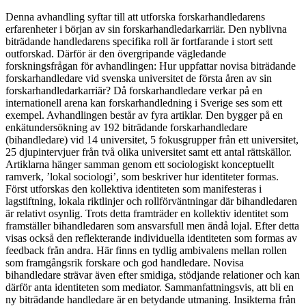
Denna avhandling syftar till att utforska forskarhandledarens
erfarenheter i början av sin forskarhandledarkarriär. Den nyblivna
biträdande handledarens specifika roll är fortfarande i stort sett
outforskad. Därför är den övergripande vägledande
forskningsfrågan för avhandlingen: Hur uppfattar novisa biträdande
forskarhandledare vid svenska universitet de första åren av sin
forskarhandledarkarriär? Då forskarhandledare verkar på en
internationell arena kan forskarhandledning i Sverige ses som ett
exempel. Avhandlingen består av fyra artiklar. Den bygger på en
enkätundersökning av 192 biträdande forskarhandledare
(bihandledare) vid 14 universitet, 5 fokusgrupper från ett universitet,
25 djupintervjuer från två olika universitet samt ett antal rättskällor.
Artiklarna hänger samman genom ett sociologiskt konceptuellt
ramverk, ’lokal sociologi’, som beskriver hur identiteter formas.
Först utforskas den kollektiva identiteten som manifesteras i
lagstiftning, lokala riktlinjer och rollförväntningar där bihandledaren
är relativt osynlig. Trots detta framträder en kollektiv identitet som
framställer bihandledaren som ansvarsfull men ändå lojal. Efter detta
visas också den reflekterande individuella identiteten som formas av
feedback från andra. Här finns en tydlig ambivalens mellan rollen
som framgångsrik forskare och god handledare. Novisa
bihandledare strävar även efter smidiga, stödjande relationer och kan
därför anta identiteten som mediator. Sammanfattningsvis, att bli en
ny biträdande handledare är en betydande utmaning. Insikterna från