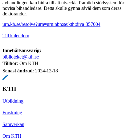
avhandlingen kan bidra till att utveckla framtida stödsystem för
novisa bihandledare. Detta skulle gynna såväl dem som deras
doktorander.
urn.kb.se/resolve?urn=urn:nbn:se:kth:diva-357004
Till kalendern
Innehållsansvarig:
biblioteket@kth.se
Tillhör
: Om KTH
Senast ändrad
:
2024-12-18
KTH
Utbildning
Forskning
Samverkan
Om KTH