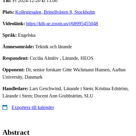
Tid:
Fr 2024-12-20 kl 13.00
Plats:
Kollegiesalen, Brinellvägen 8, Stockholm
Videolänk:
https://kth-se.zoom.us/j/68995455048
Språk:
Engelska
Ämnesområde:
Teknik och lärande
Respondent:
Cecilia Almlöv
, Lärande, HEOS
Opponent:
Dr, senior forskare Gitte Wichmann Hansen, Aarhus
University, Danmark
Handledare:
Lars Geschwind, Lärande i Stem; Kristina Edström,
Lärande i Stem; Docent Ann Grubbström, SLU
Exportera till kalender
Abstract