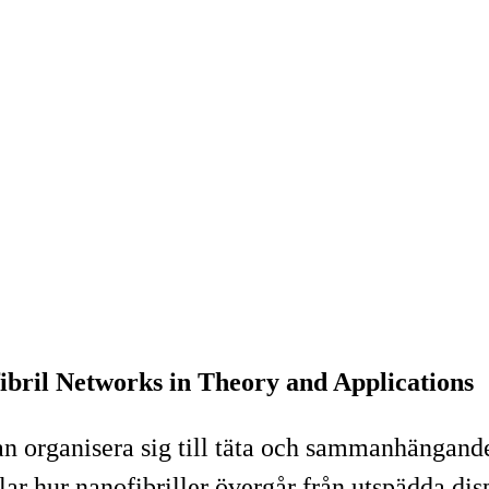
fibril Networks in Theory and Applications
kan organisera sig till täta och sammanhänga
 hur nanofibriller övergår från utspädda disper