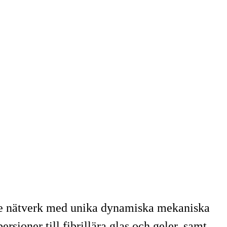
nde nätverk med unika dynamiska mekaniska
sioner till fibrillära glas och geler, samt