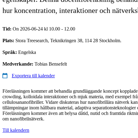
hur koncentration, interaktioner och nätverks
Tid:
On 2026-06-24 kl 10.00 - 12.00
Plats:
Stora Treesearch, Teknikringen 38, 114 28 Stockholm.
Språk:
Engelska
Medverkande:
Tobias Bensefelt
Exportera till kalender
Föreläsningen kommer att behandla grundläggande koncept kopplade ti
crowding, kolloidala interaktioner och mjuk materia, med exempel fr
cellulosananofibriller. Vidare diskuteras hur nanofibrillära nätverk ka
tillämpningar inom hållbara material, adaptiva separationsteknologier
Föreläsningen kommer även att belysa dåtid, nutid och framtida riktn
om nanofibrilnätverk.
Till kalendern