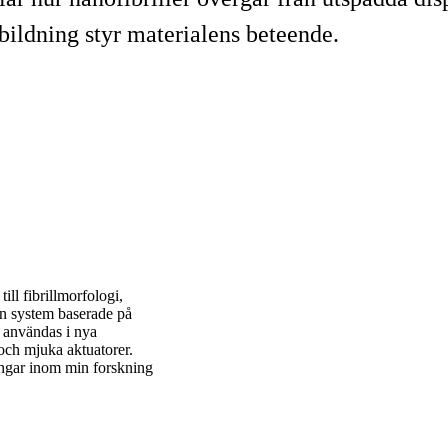
bildning styr materialens beteende.
ll fibrillmorfologi,
ån system baserade på
n användas i nya
 och mjuka aktuatorer.
ingar inom min forskning