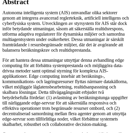
Abstract
Autonoma intelligenta system (AIS) omvandlar olika sektorer
genom att integrera avancerad reglerteknik, artificiell intelligens och
cyberfysiska system. Utvecklingen av styrsystem för AIS står dock
inför betydande utmaningar, såsom att säkerställa realtidsrespons,
utforma adaptiva regulatorer för dynamiska miljöer och samordna
multiagentsystem under osäkerheter. Dessa utmaningar är särskilt
framträdande i resursbegränsade miljöer, där det är avgörande att
balansera beräkningskrav och realtidsprestanda.
För att hantera dessa utmaningar utnyttjar denna avhandling edge
computing för att förbättra systemprestanda och möjliggöra data-
drivna metoder samt optimal styrning för komplexa AIS-
applikationer. Edge computing innebär att beräknings-,
kommunikations- och lagringsresurser flyttas närmare datakällorna,
vilket möjliggör låglatensbearbetning, realtidsanpassning och
skalbara lösningar. Detta tillvägagångssätt erbjuder två
betydelsefulla fördelar: (1) avlastning av beräkningstunga uppgifter
till närliggande edge-servrar för att säkerställa responsiva och
effektiva operationer trots begränsade resurser ombord, och (2)
decentraliserad samordning mellan flera agenter genom att utnyttja
edge-servrar som tillförlitliga noder, vilket förbättrar systemets
skalbarhet, robusthet och collaborative decision-making.