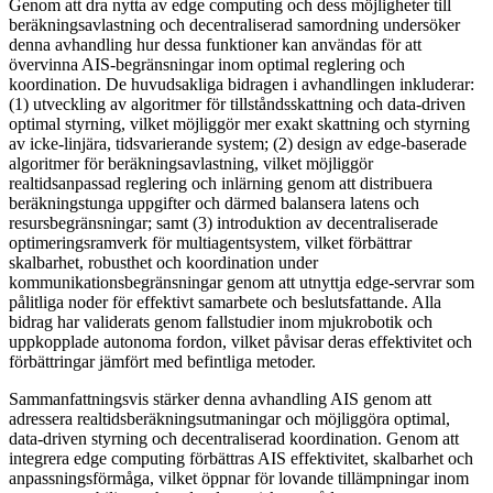
Genom att dra nytta av edge computing och dess möjligheter till
beräkningsavlastning och decentraliserad samordning undersöker
denna avhandling hur dessa funktioner kan användas för att
övervinna AIS-begränsningar inom optimal reglering och
koordination. De huvudsakliga bidragen i avhandlingen inkluderar:
(1) utveckling av algoritmer för tillståndsskattning och data-driven
optimal styrning, vilket möjliggör mer exakt skattning och styrning
av icke-linjära, tidsvarierande system; (2) design av edge-baserade
algoritmer för beräkningsavlastning, vilket möjliggör
realtidsanpassad reglering och inlärning genom att distribuera
beräkningstunga uppgifter och därmed balansera latens och
resursbegränsningar; samt (3) introduktion av decentraliserade
optimeringsramverk för multiagentsystem, vilket förbättrar
skalbarhet, robusthet och koordination under
kommunikationsbegränsningar genom att utnyttja edge-servrar som
pålitliga noder för effektivt samarbete och beslutsfattande. Alla
bidrag har validerats genom fallstudier inom mjukrobotik och
uppkopplade autonoma fordon, vilket påvisar deras effektivitet och
förbättringar jämfört med befintliga metoder.
Sammanfattningsvis stärker denna avhandling AIS genom att
adressera realtidsberäkningsutmaningar och möjliggöra optimal,
data-driven styrning och decentraliserad koordination. Genom att
integrera edge computing förbättras AIS effektivitet, skalbarhet och
anpassningsförmåga, vilket öppnar för lovande tillämpningar inom