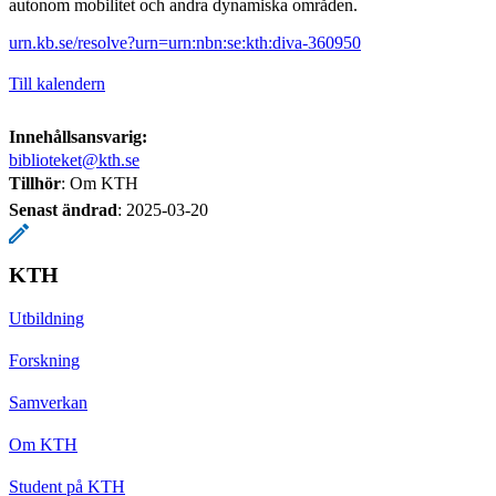
autonom mobilitet och andra dynamiska områden.
urn.kb.se/resolve?urn=urn:nbn:se:kth:diva-360950
Till kalendern
Innehållsansvarig:
biblioteket@kth.se
Tillhör
: Om KTH
Senast ändrad
:
2025-03-20
KTH
Utbildning
Forskning
Samverkan
Om KTH
Student på KTH