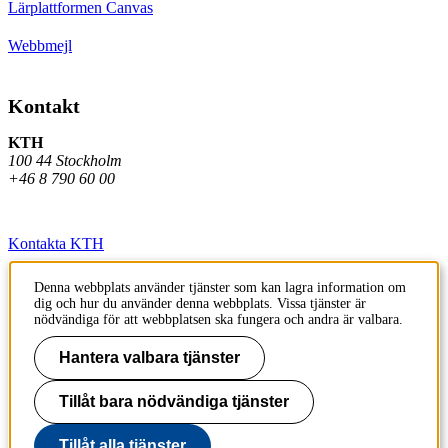
Lärplattformen Canvas
Webbmejl
Kontakt
KTH
100 44 Stockholm
+46 8 790 60 00
Kontakta KTH
Jobba på KTH
Denna webbplats använder tjänster som kan lagra information om
dig och hur du använder denna webbplats. Vissa tjänster är
Press och media
nödvändiga för att webbplatsen ska fungera och andra är valbara.
Faktura och betalning KTH
Hantera valbara tjänster
Om KTH:s webbplatser
Tillåt bara nödvändiga tjänster
Tillgänglighetsredogörelse
Tillåt alla tjänster