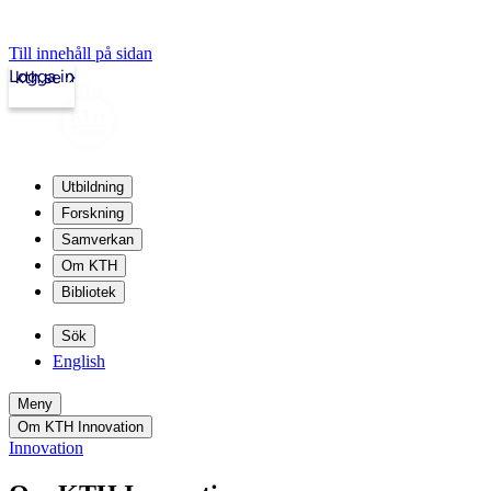
Till innehåll på sidan
Logga in
kth.se
Utbildning
Forskning
Samverkan
Om KTH
Bibliotek
Sök
English
Meny
Om KTH Innovation
Innovation