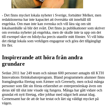
- Det finns mycket lokala nyheter i Sverige, fortsätter Melker, men
redaktionerna har inte kapacitet att översätta sitt innehåll till
engelska. Om man inte kan svenska och vill lära sig om sitt
lokalsamhälle så blir det svårt. Det finns ju publikationer som skriver
om svenska nyheter på engelska, men de skulle inte ta upp om det
till exempel sker en bilolycka precis utanför mitt fönster. Vi vill hitta
det riktigt lokala som verkligen engagerar och göra det tillgängligt
för fler.
Inspirerande att höra från andra
grundare
Sedan 2011 har 249 team och nästan 600 personer antagits till KTH
Innovations förinkubatorprogram. Bland programmets alumner finns
framgångsrika företag som Airmee och Greenely, men också många
personer som fått sin första erfarenhet av entreprenörskap även om
deras idé till slut inte visade sig fungera. Många har gått vidare och
grundat ett nytt företag, eller jobbar med något helt annat idag.
Gemensamt har de att de har testat och lärt sig väldigt mycket på
vägen.