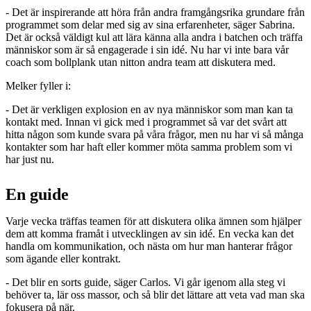
- Det är inspirerande att höra från andra framgångsrika grundare från
programmet som delar med sig av sina erfarenheter, säger Sabrina.
Det är också väldigt kul att lära känna alla andra i batchen och träffa
människor som är så engagerade i sin idé. Nu har vi inte bara vår
coach som bollplank utan nitton andra team att diskutera med.
Melker fyller i:
- Det är verkligen explosion en av nya människor som man kan ta
kontakt med. Innan vi gick med i programmet så var det svårt att
hitta någon som kunde svara på våra frågor, men nu har vi så många
kontakter som har haft eller kommer möta samma problem som vi
har just nu.
En guide
Varje vecka träffas teamen för att diskutera olika ämnen som hjälper
dem att komma framåt i utvecklingen av sin idé. En vecka kan det
handla om kommunikation, och nästa om hur man hanterar frågor
som ägande eller kontrakt.
- Det blir en sorts guide, säger Carlos. Vi går igenom alla steg vi
behöver ta, lär oss massor, och så blir det lättare att veta vad man ska
fokusera på när.