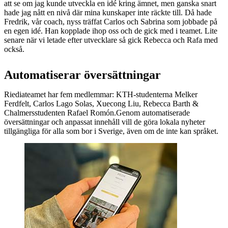
att se om jag kunde utveckla en idé kring ämnet, men ganska snart
hade jag nått en nivå där mina kunskaper inte räckte till. Då hade
Fredrik, vår coach, nyss träffat Carlos och Sabrina som jobbade på
en egen idé. Han kopplade ihop oss och de gick med i teamet. Lite
senare när vi letade efter utvecklare så gick Rebecca och Rafa med
också.
Automatiserar översättningar
Riediateamet har fem medlemmar: KTH-studenterna Melker
Ferdfelt, Carlos Lago Solas, Xuecong Liu, Rebecca Barth &
Chalmersstudenten Rafael Romón.Genom automatiserade
översättningar och anpassat innehåll vill de göra lokala nyheter
tillgängliga för alla som bor i Sverige, även om de inte kan språket.