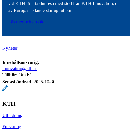
vid KTH. Starta din resa med stöd från KTH Innovation, en
av Europas ledande startuphubbar!
Läs mer och ansök!
Nyheter
Innehållsansvarig:
innovation@kth.se
Tillhör
: Om KTH
Senast ändrad
:
2025-10-30
KTH
Utbildning
Forskning