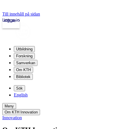
Till innehåll på sidan
Logga in
kth.se
Utbildning
Forskning
Samverkan
Om KTH
Bibliotek
Sök
English
Meny
Om KTH Innovation
Innovation