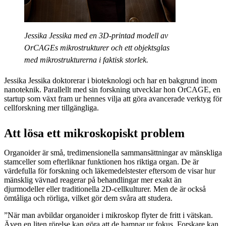
Jessika Jessika med en 3D-printad modell av
OrCAGEs mikrostrukturer och ett objektsglas
med mikrostrukturerna i faktisk storlek.
Jessika Jessika doktorerar i bioteknologi och har en bakgrund inom
nanoteknik. Parallellt med sin forskning utvecklar hon OrCAGE, en
startup som växt fram ur hennes vilja att göra avancerade verktyg för
cellforskning mer tillgängliga.
Att lösa ett mikroskopiskt problem
Organoider är små, tredimensionella sammansättningar av mänskliga
stamceller som efterliknar funktionen hos riktiga organ. De är
värdefulla för forskning och läkemedelstester eftersom de visar hur
mänsklig vävnad reagerar på behandlingar mer exakt än
djurmodeller eller traditionella 2D-cellkulturer. Men de är också
ömtåliga och rörliga, vilket gör dem svåra att studera.
”När man avbildar organoider i mikroskop flyter de fritt i vätskan.
Även en liten rörelse kan göra att de hamnar ur fokus. Forskare kan