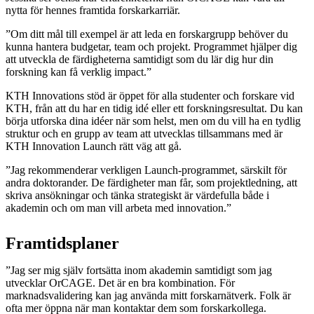
nytta för hennes framtida forskarkarriär.
”Om ditt mål till exempel är att leda en forskargrupp behöver du
kunna hantera budgetar, team och projekt. Programmet hjälper dig
att utveckla de färdigheterna samtidigt som du lär dig hur din
forskning kan få verklig impact.”
KTH Innovations stöd är öppet för alla studenter och forskare vid
KTH, från att du har en tidig idé eller ett forskningsresultat. Du kan
börja utforska dina idéer när som helst, men om du vill ha en tydlig
struktur och en grupp av team att utvecklas tillsammans med är
KTH Innovation Launch rätt väg att gå.
”Jag rekommenderar verkligen Launch-programmet, särskilt för
andra doktorander. De färdigheter man får, som projektledning, att
skriva ansökningar och tänka strategiskt är värdefulla både i
akademin och om man vill arbeta med innovation.”
Framtidsplaner
”Jag ser mig själv fortsätta inom akademin samtidigt som jag
utvecklar OrCAGE. Det är en bra kombination. För
marknadsvalidering kan jag använda mitt forskarnätverk. Folk är
ofta mer öppna när man kontaktar dem som forskarkollega.