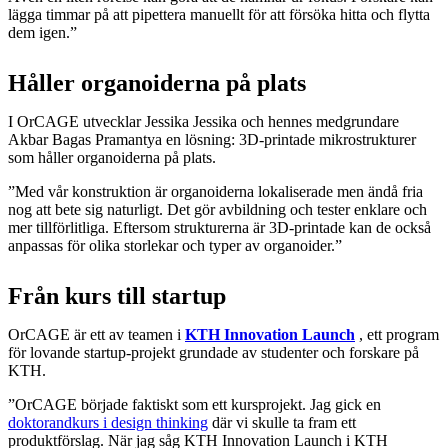
lägga timmar på att pipettera manuellt för att försöka hitta och flytta
dem igen.”
Håller organoiderna på plats
I OrCAGE utvecklar Jessika Jessika och hennes medgrundare
Akbar Bagas Pramantya en lösning: 3D-printade mikrostrukturer
som håller organoiderna på plats.
”Med vår konstruktion är organoiderna lokaliserade men ändå fria
nog att bete sig naturligt. Det gör avbildning och tester enklare och
mer tillförlitliga. Eftersom strukturerna är 3D-printade kan de också
anpassas för olika storlekar och typer av organoider.”
Från kurs till startup
OrCAGE är ett av teamen i
KTH Innovation Launch
, ett program
för lovande startup-projekt grundade av studenter och forskare på
KTH.
”OrCAGE började faktiskt som ett kursprojekt. Jag gick en
doktorandkurs i design thinking
där vi skulle ta fram ett
produktförslag. När jag såg KTH Innovation Launch i KTH