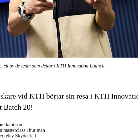
 ett av de team som deltar i KTH Innovation Launch.
rskare vid KTH börjar sin resa i KTH Innovat
öt Batch 20!
are känt som
n masterclass i hur man
erkeley Skydeck. I