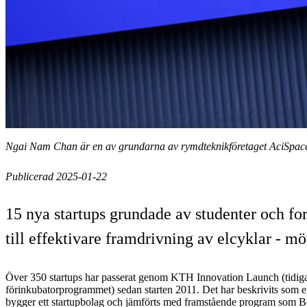
Ngai Nam Chan är en av grundarna av rymdteknikföretaget AciSpace,
Publicerad 2025-01-22
15 nya startups grundade av studenter och fo
till effektivare framdrivning av elcyklar - m
Över 350 startups har passerat genom KTH Innovation Launch (tidig
förinkubatorprogrammet) sedan starten 2011. Det har beskrivits som e
bygger ett startupbolag och jämförts med framstående program som B