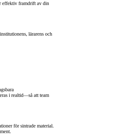
effektiv framdrift av din
stitutionens, lärarens och
ngsbara
ras i realtid—så att team
ioner för sintrade material.
iment.