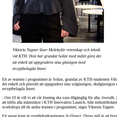
Viktoria Tagner läser Molekylär vetenskap och teknik
vid KTH. Hon har grundat Solize med målet göra det
att enkelt att uppgradera sina glasögon med
receptbelagda linser.
Ett av teamen i programmet är Solize, grundat av KTH-studenten Vikt
det enkelt och prisvärt att uppgradera sina solglasögon, skidglasögon
receptbelagda linser.
- Om 10 år vill vi att vår lösning ska vara tillgänglig för alla, överallt
att träffa alla människor i KTH Innovation Launch, från industrileda
workshops till de andra teamen i programmet, säger Viktoria Tagner.
Ett annat team är rymdteknikstartupen AciSpace. Deras mål är att bryta