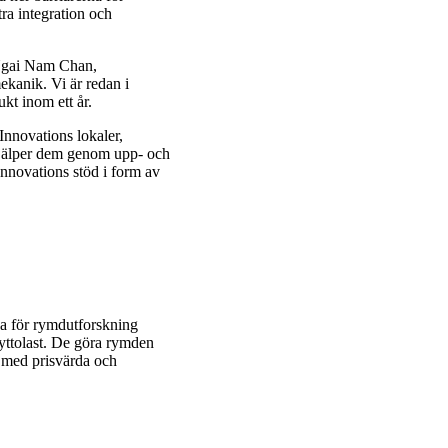
ra integration och
n Ngai Nam Chan,
kanik. Vi är redan i
ukt inom ett år.
nnovations lokaler,
jälper dem genom upp- och
Innovations stöd i form av
na för rymdutforskning
yttolast. De göra rymden
g med prisvärda och