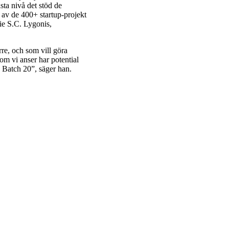
ästa nivå det stöd de
av de 400+ startup-projekt
ie S.C. Lygonis,
re, och som vill göra
som vi anser har potential
å Batch 20”, säger han.