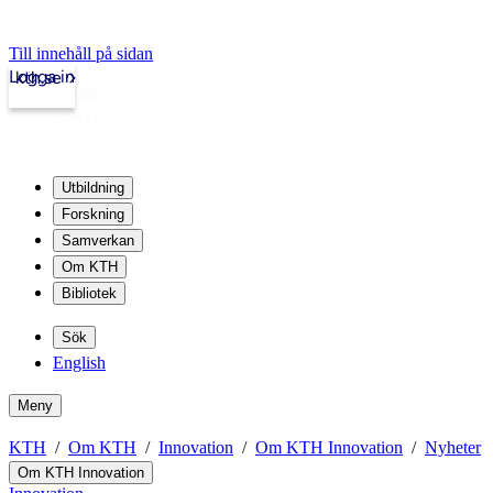
Till innehåll på sidan
Logga in
kth.se
Utbildning
Forskning
Samverkan
Om KTH
Bibliotek
Sök
English
Meny
KTH
Om KTH
Innovation
Om KTH Innovation
Nyheter
Om KTH Innovation