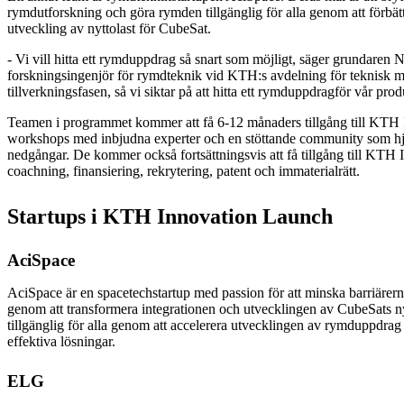
rymdutforskning och göra rymden tillgänglig för alla genom att förbätt
utveckling av nyttolast för CubeSat.
- Vi vill hitta ett rymduppdrag så snart som möjligt, säger grundare
forskningsingenjör för rymdteknik vid KTH:s avdelning för teknisk me
tillverkningsfasen, så vi siktar på att hitta ett rymduppdragför vår prod
Teamen i programmet kommer att få 6-12 månaders tillgång till KTH I
workshops med inbjudna experter och en stöttande community som h
nedgångar. De kommer också fortsättningsvis att få tillgång till KTH 
coachning, finansiering, rekrytering, patent och immaterialrätt.
Startups i KTH Innovation Launch
AciSpace
AciSpace är en spacetechstartup med passion för att minska barriärer
genom att transformera integrationen och utvecklingen av CubeSats n
tillgänglig för alla genom att accelerera utvecklingen av rymduppdra
effektiva lösningar.
ELG