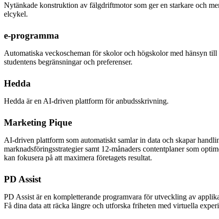
Nytänkade konstruktion av fälgdriftmotor som ger en starkare och mer 
elcykel.
e-programma
Automatiska veckoscheman för skolor och högskolor med hänsyn till in
studentens begränsningar och preferenser.
Hedda
Hedda är en AI-driven plattform för anbudsskrivning.
Marketing Pique
AI-driven plattform som automatiskt samlar in data och skapar handli
marknadsföringsstrategier samt 12-månaders contentplaner som optime
kan fokusera på att maximera företagets resultat.
PD Assist
PD Assist är en kompletterande programvara för utveckling av applikat
Få dina data att räcka längre och utforska friheten med virtuella exper