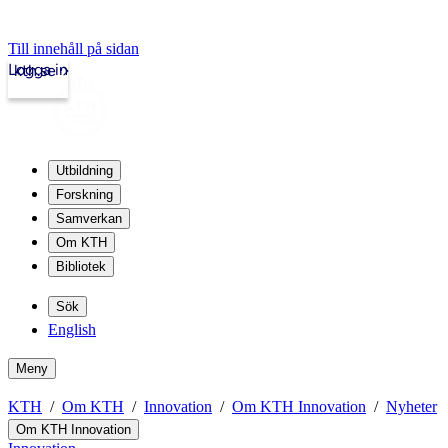
Till innehåll på sidan
Logga in
kth.se
Utbildning
Forskning
Samverkan
Om KTH
Bibliotek
Sök
English
Meny
KTH
Om KTH
Innovation
Om KTH Innovation
Nyheter
Om KTH Innovation