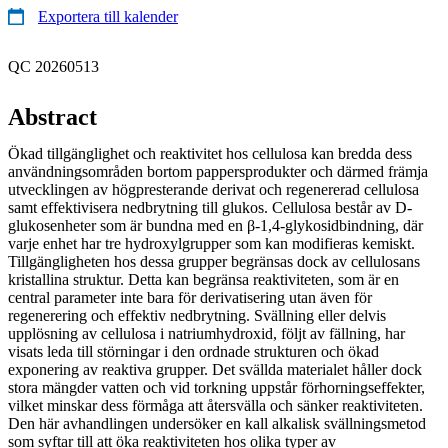
Exportera till kalender
QC 20260513
Abstract
Ökad tillgänglighet och reaktivitet hos cellulosa kan bredda dess
användningsområden bortom pappersprodukter och därmed främja
utvecklingen av högpresterande derivat och regenererad cellulosa
samt effektivisera nedbrytning till glukos. Cellulosa består av D-
glukosenheter som är bundna med en β‑1,4‑glykosidbindning, där
varje enhet har tre hydroxylgrupper som kan modifieras kemiskt.
Tillgängligheten hos dessa grupper begränsas dock av cellulosans
kristallina struktur. Detta kan begränsa reaktiviteten, som är en
central parameter inte bara för derivatisering utan även för
regenerering och effektiv nedbrytning. Svällning eller delvis
upplösning av cellulosa i natriumhydroxid, följt av fällning, har
visats leda till störningar i den ordnade strukturen och ökad
exponering av reaktiva grupper. Det svällda materialet håller dock
stora mängder vatten och vid torkning uppstår förhorningseffekter,
vilket minskar dess förmåga att återsvälla och sänker reaktiviteten.
Den här avhandlingen undersöker en kall alkalisk svällningsmetod
som syftar till att öka reaktiviteten hos olika typer av