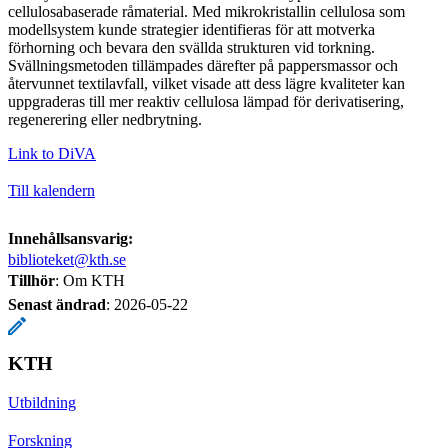
cellulosabaserade råmaterial. Med mikrokristallin cellulosa som
modellsystem kunde strategier identifieras för att motverka
förhorning och bevara den svällda strukturen vid torkning.
Svällningsmetoden tillämpades därefter på pappersmassor och
återvunnet textilavfall, vilket visade att dess lägre kvaliteter kan
uppgraderas till mer reaktiv cellulosa lämpad för derivatisering,
regenerering eller nedbrytning.
Link to DiVA
Till kalendern
Innehållsansvarig:
biblioteket@kth.se
Tillhör
: Om KTH
Senast ändrad
:
2026-05-22
KTH
Utbildning
Forskning