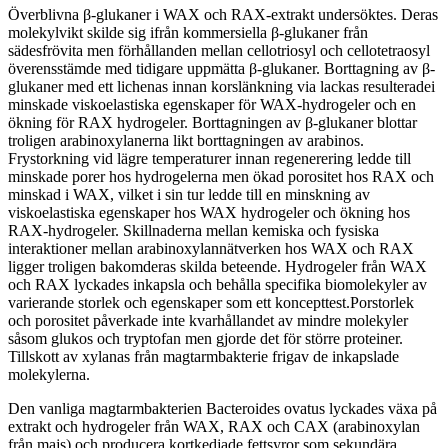
Överblivna β-glukaner i WAX och RAX-extrakt undersöktes. Deras
molekylvikt skilde sig ifrån kommersiella β-glukaner från
sädesfrövita men förhållanden mellan cellotriosyl och cellotetraosyl
överensstämde med tidigare uppmätta β-glukaner. Borttagning av β-
glukaner med ett lichenas innan korslänkning via lackas resulteradei
minskade viskoelastiska egenskaper för WAX-hydrogeler och en
ökning för RAX hydrogeler. Borttagningen av β-glukaner blottar
troligen arabinoxylanerna likt borttagningen av arabinos.
Frystorkning vid lägre temperaturer innan regenerering ledde till
minskade porer hos hydrogelerna men ökad porositet hos RAX och
minskad i WAX, vilket i sin tur ledde till en minskning av
viskoelastiska egenskaper hos WAX hydrogeler och ökning hos
RAX-hydrogeler. Skillnaderna mellan kemiska och fysiska
interaktioner mellan arabinoxylannätverken hos WAX och RAX
ligger troligen bakomderas skilda beteende. Hydrogeler från WAX
och RAX lyckades inkapsla och behålla specifika biomolekyler av
varierande storlek och egenskaper som ett koncepttest.Porstorlek
och porositet påverkade inte kvarhållandet av mindre molekyler
såsom glukos och tryptofan men gjorde det för större proteiner.
Tillskott av xylanas från magtarmbakterie frigav de inkapslade
molekylerna.
Den vanliga magtarmbakterien Bacteroides ovatus lyckades växa på
extrakt och hydrogeler från WAX, RAX och CAX (arabinoxylan
från majs) och producera kortkedjade fettsyror som sekundära