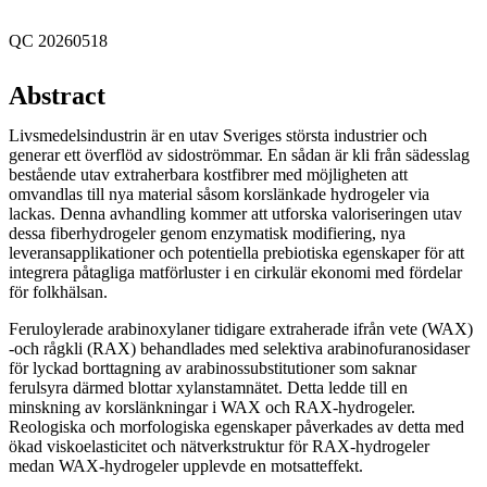
QC 20260518
Abstract
Livsmedelsindustrin är en utav Sveriges största industrier och
generar ett överflöd av sidoströmmar. En sådan är kli från sädesslag
bestående utav extraherbara kostfibrer med möjligheten att
omvandlas till nya material såsom korslänkade hydrogeler via
lackas. Denna avhandling kommer att utforska valoriseringen utav
dessa fiberhydrogeler genom enzymatisk modifiering, nya
leveransapplikationer och potentiella prebiotiska egenskaper för att
integrera påtagliga matförluster i en cirkulär ekonomi med fördelar
för folkhälsan.
Feruloylerade arabinoxylaner tidigare extraherade ifrån vete (WAX)
-och rågkli (RAX) behandlades med selektiva arabinofuranosidaser
för lyckad borttagning av arabinossubstitutioner som saknar
ferulsyra därmed blottar xylanstamnätet. Detta ledde till en
minskning av korslänkningar i WAX och RAX-hydrogeler.
Reologiska och morfologiska egenskaper påverkades av detta med
ökad viskoelasticitet och nätverkstruktur för RAX-hydrogeler
medan WAX-hydrogeler upplevde en motsatteffekt.