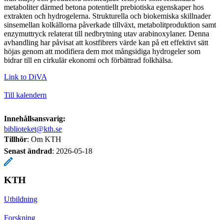
metaboliter därmed betona potentiellt prebiotiska egenskaper hos
extrakten och hydrogelerna. Strukturella och biokemiska skillnader
sinsemellan kolkällorna påverkade tillväxt, metabolitproduktion samt
enzymuttryck relaterat till nedbrytning utav arabinoxylaner. Denna
avhandling har påvisat att kostfibrers värde kan på ett effektivt sätt
höjas genom att modifiera dem mot mångsidiga hydrogeler som
bidrar till en cirkulär ekonomi och förbättrad folkhälsa.
Link to DiVA
Till kalendern
Innehållsansvarig:
biblioteket@kth.se
Tillhör
: Om KTH
Senast ändrad
:
2026-05-18
KTH
Utbildning
Forskning