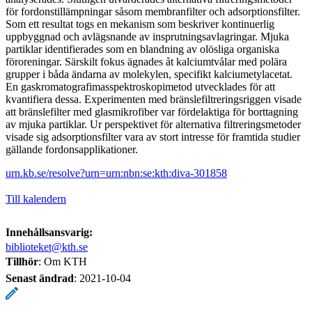
för fordonstillämpningar såsom membranfilter och adsorptionsfilter.
Som ett resultat togs en mekanism som beskriver kontinuerlig
uppbyggnad och avlägsnande av insprutningsavlagringar. Mjuka
partiklar identifierades som en blandning av olösliga organiska
föroreningar. Särskilt fokus ägnades åt kalciumtvålar med polära
grupper i båda ändarna av molekylen, specifikt kalciumetylacetat.
En gaskromatografimasspektroskopimetod utvecklades för att
kvantifiera dessa. Experimenten med bränslefiltreringsriggen visade
att bränslefilter med glasmikrofiber var fördelaktiga för borttagning
av mjuka partiklar. Ur perspektivet för alternativa filtreringsmetoder
visade sig adsorptionsfilter vara av stort intresse för framtida studier
gällande fordonsapplikationer.
urn.kb.se/resolve?urn=urn:nbn:se:kth:diva-301858
Till kalendern
Innehållsansvarig:
biblioteket@kth.se
Tillhör
: Om KTH
Senast ändrad
:
2021-10-04