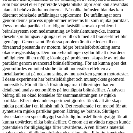
som biodiesel eller hydrerade vegetabiliska oljor som kan användas
utan att behöva ändra motorerna. När olika bränslen blandas kan
däremot oönskade utfällningar uppkomma. De utfällningar som
genom denna process uppkommer refereras till som mjuka partiklar.
Dessa mjuka partiklar har tidigare fastställts orsaka problem i
bränslesystem som nedsmutsning av bränslemunstycke, interna
dieselinsprutningsavlagringar eller till och med att bränslefiltret blir
igentäppt. Gemensamt för dessa problem är att de leder till en
försämrad prestanda av motorn, högre bränsleförbrukning samt
ökade avgasutsläpp. Den här avhandlingen syftar till att utvärdera
möjligheten till en möjlig lösning på problemen skapade av mjuka
partiklar genom avancerad bränslefiltrering. För att kunna göra det
genomfördes en initial studie för att undersöka effekten av
metallkarbonat på nedsmutsning av munstycken genom motortester.
I dessa experiment har bränslelöslighet och munstyckets geometri
undersökts. För att förstå förändringarna i filtreringen har en
detaljerad analys genomförts på igentäppta bränslefilter. Analysen
bidrog till en ökad förståelse för sammansättningen av mjuka
partiklar. Efter inledande experiment gjordes försök att återskapa
mjuka partiklar i en klinisk miljö. Det resulterade i en metod för att
syntetisera mjuka partiklar genom åldring av bränsle. Slutligen
utvecklades en specialbyggd småskalig bränslefiltreringsrigg för att
kunna utvärdera olika bränslefilter. Genom att använda riggen kunde
potentialen för tillgängliga filter utvärderas. Även filtrens material
analyserades. Slutligen utvärderades alternativa filtreringsmetoder