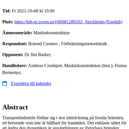
Tid:
Fr 2021-10-08 kl 10.00
Plats:
https://kth-se.zoom.us/j/66981289102, Stockholm (English)
Ämnesområde:
Maskinkonstruktion
Respondent:
Botond Csontos
, Förbränningsmotorteknik
Opponent:
Dr Jim Barker,
Handledare:
Andreas Cronhjort, Maskinkonstruktion (Inst.); Hanna
Bernemyr,
Exportera till kalender
Abstract
Transportindustrin förlitar sig i stor utsträckning på fossila bränslen,
ett beroende som inte är hållbart för framtiden. Det enklaste sättet för
att ändra den dynamiken är användningen av förnybara bränslen,