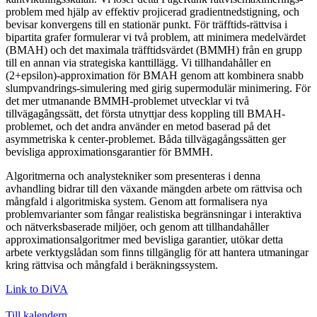
problem med hjälp av effektiv projicerad gradientnedstigning, och
bevisar konvergens till en stationär punkt. För träfftids-rättvisa i
bipartita grafer formulerar vi två problem, att minimera medelvärdet
(BMAH) och det maximala träfftidsvärdet (BMMH) från en grupp
till en annan via strategiska kanttillägg. Vi tillhandahåller en
(2+epsilon)-approximation för BMAH genom att kombinera snabb
slumpvandrings-simulering med girig supermodulär minimering. För
det mer utmanande BMMH-problemet utvecklar vi två
tillvägagångssätt, det första utnyttjar dess koppling till BMAH-
problemet, och det andra använder en metod baserad på det
asymmetriska k center-problemet. Båda tillvägagångssätten ger
bevisliga approximationsgarantier för BMMH.
Algoritmerna och analystekniker som presenteras i denna
avhandling bidrar till den växande mängden arbete om rättvisa och
mångfald i algoritmiska system. Genom att formalisera nya
problemvarianter som fångar realistiska begränsningar i interaktiva
och nätverksbaserade miljöer, och genom att tillhandahåller
approximationsalgoritmer med bevisliga garantier, utökar detta
arbete verktygslådan som finns tillgänglig för att hantera utmaningar
kring rättvisa och mångfald i beräkningssystem.
Link to DiVA
Till kalendern