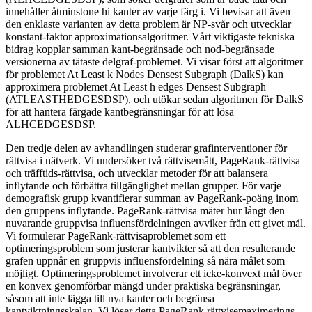
innehåller åtminstone hi kanter av varje färg i. Vi bevisar att även
den enklaste varianten av detta problem är NP-svår och utvecklar
konstant-faktor approximationsalgoritmer. Vårt viktigaste tekniska
bidrag kopplar samman kant-begränsade och nod-begränsade
versionerna av tätaste delgraf-problemet. Vi visar först att algoritmer
för problemet At Least k Nodes Densest Subgraph (DalkS) kan
approximera problemet At Least h edges Densest Subgraph
(ATLEASTHEDGESDSP), och utökar sedan algoritmen för DalkS
för att hantera färgade kantbegränsningar för att lösa
ALHCEDGESDSP.
Den tredje delen av avhandlingen studerar grafinterventioner för
rättvisa i nätverk. Vi undersöker två rättvisemått, PageRank-rättvisa
och träfftids-rättvisa, och utvecklar metoder för att balansera
inflytande och förbättra tillgänglighet mellan grupper. För varje
demografisk grupp kvantifierar summan av PageRank-poäng inom
den gruppens inflytande. PageRank-rättvisa mäter hur långt den
nuvarande gruppvisa influensfördelningen avviker från ett givet mål.
Vi formulerar PageRank-rättvisaproblemet som ett
optimeringsproblem som justerar kantvikter så att den resulterande
grafen uppnår en gruppvis influensfördelning så nära målet som
möjligt. Optimeringsproblemet involverar ett icke-konvext mål över
en konvex genomförbar mängd under praktiska begränsningar,
såsom att inte lägga till nya kanter och begränsa
kantviktningsskalan. Vi löser detta PageRank rättvisemaximerings-