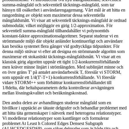
summa-mångfald och sekventiell täcknings-mångfald, som tar
hänsyn till osäkerhet i användarengagemang. Vårt mål är att hitta en
rangordning av objekt som maximerar dessa sekventiella
mångfaldsmått. Vi visar att sekventiell täcknings-mångfald är ordnad
submodulär, vilket möjliggör en girig 1/2-approximation. För
sekventiell summa-mångfald tillhandahåller vi polynomtids
konstant-faktor approximationsalgoritmer. Separat studerar vi en
strömmande miljö där objekt anländer kontinuerligt och användare
kan besöka systemet flera gånger vid godtyckliga tidpunkter. För
denna miljö strävar vi efter att designa en strömmande algoritm som
maximerar ett stokastiskt täcknings-mångfaldsmått. Vi visar att en
klassisk girig algoritm uppnår ett tight 1/2-konkurrensförhållande
men kräver minne linjärt i strömlängden. Med sublinjärt minne och
en övre gräns T' på antalet användarbesök T, föreslår vi STORM,
som uppnår ett 1/4(T'-T+1)-konkurrensförhållande. Vi föreslår
vidare STORM++ som förbättrar konkurrensförhållandet till
1/8delta, där heltalsparametern delta kontrollerar avvägningen
mellan lösningskvalitet och beräkningskostnad.
Den andra delen av avhandlingen studerar mångfald som en
bivillkor i upptäckt av tätaste delgrafer och behandlar problemet med
att hitta täta gemenskaper i nätverk med heterogena relationstyper.
Vi modellerar relationstyper som kantfärger och formulerar
problemet At Least h Colored Edges Densest Subgraph
(ALHCEDGESDSP), som söker delgrafer som är både täta och