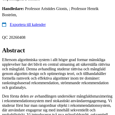
Handledare:
Professor Aristides Gionis, ; Professor Henrik
Boström,
Exportera till kalender
QC 20260408
Abstract
Eftersom algoritmiska system i allt högre grad formar mänskliga
upplevelser har det blivit en central utmaning att säkerställa rättvisa
och mångfald. Denna avhandling studerar rättvisa och mångfald
genom algoritm design och optimerings teori, och tillhandahåller
formella ramverk och effektiva algoritmer inom tre domäner:
rankningsbaserad rekommendation, strömmande rekommendation
och grafanalys.
Den första delen av avhandlingen undersöker mångfaldsmaximering
i rekommendationssystem med stokastiskt användarengagemang. Vi
studerar först hur man rangordnar objekt i rekommendationssystem,
där användare engagerar sig med innehåll sekventiellt och
probabilistiskt. Vi introducerar två nya mångfaldsmått, sekventiell