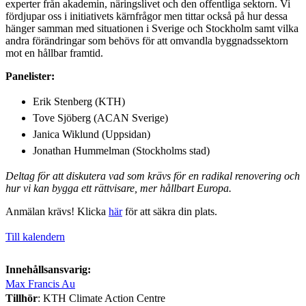
experter från akademin, näringslivet och den offentliga sektorn. Vi
fördjupar oss i initiativets kärnfrågor men tittar också på hur dessa
hänger samman med situationen i Sverige och Stockholm samt vilka
andra förändringar som behövs för att omvandla byggnadssektorn
mot en hållbar framtid.
Panelister:
Erik Stenberg (KTH)
Tove Sjöberg (ACAN Sverige)
Janica Wiklund (Uppsidan)
Jonathan Hummelman (Stockholms stad)
Deltag för att diskutera vad som krävs för en radikal renovering och
hur vi kan bygga ett rättvisare, mer hållbart Europa.
Anmälan krävs! Klicka
här
för att säkra din plats.
Till kalendern
Innehållsansvarig:
Max Francis Au
Tillhör
: KTH Climate Action Centre