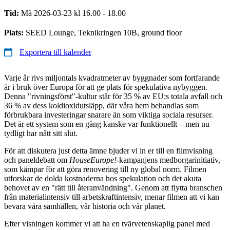
Tid:
Må 2026-03-23 kl 16.00 - 18.00
Plats:
SEED Lounge, Teknikringen 10B, ground floor
Exportera till kalender
Varje år rivs miljontals kvadratmeter av byggnader som fortfarande
är i bruk över Europa för att ge plats för spekulativa nybyggen.
Denna "rivningsförst"-kultur står för 35 % av EU:s totala avfall och
36 % av dess koldioxidutsläpp, där våra hem behandlas som
förbrukbara investeringar snarare än som viktiga sociala resurser.
Det är ett system som en gång kanske var funktionellt – men nu
tydligt har nått sitt slut.
För att diskutera just detta ämne bjuder vi in er till en filmvisning
och paneldebatt om
HouseEurope!
-kampanjens medborgarinitiativ,
som kämpar för att göra renovering till ny global norm. Filmen
utforskar de dolda kostnaderna hos spekulation och det akuta
behovet av en "rätt till återanvändning". Genom att flytta branschen
från materialintensiv till arbetskraftintensiv, menar filmen att vi kan
bevara våra samhällen, vår historia och vår planet.
Efter visningen kommer vi att ha en tvärvetenskaplig panel med