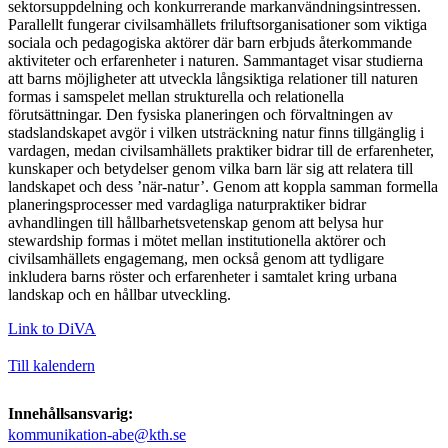
sektorsuppdelning och konkurrerande markanvändningsintressen.
Parallellt fungerar civilsamhällets friluftsorganisationer som viktiga
sociala och pedagogiska aktörer där barn erbjuds återkommande
aktiviteter och erfarenheter i naturen. Sammantaget visar studierna
att barns möjligheter att utveckla långsiktiga relationer till naturen
formas i samspelet mellan strukturella och relationella
förutsättningar. Den fysiska planeringen och förvaltningen av
stadslandskapet avgör i vilken utsträckning natur finns tillgänglig i
vardagen, medan civilsamhällets praktiker bidrar till de erfarenheter,
kunskaper och betydelser genom vilka barn lär sig att relatera till
landskapet och dess ’när-natur’. Genom att koppla samman formella
planeringsprocesser med vardagliga naturpraktiker bidrar
avhandlingen till hållbarhetsvetenskap genom att belysa hur
stewardship formas i mötet mellan institutionella aktörer och
civilsamhällets engagemang, men också genom att tydligare
inkludera barns röster och erfarenheter i samtalet kring urbana
landskap och en hållbar utveckling.
Link to DiVA
Till kalendern
Innehållsansvarig:
kommunikation-abe@kth.se