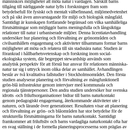
människors möjligheter att möta natur i vardagen. Särskilt barns
tillgång till närliggande natur lyfts i forskningen fram som
betydelsefull för fysiskt och mentalt välbefinnand, miljömedvetenhet
och på sikt även ansvarstagande för miljö och biologisk mångfald.
Samtidigt är kunskapen fortfarande begränsad om vilka samhälleliga
förutsättningar som möjliggör barns meningsfulla och långsiktiga
relationer till natur i urbaniserade miljöer. Denna licentiatavhandling
undersöker hur planering och förvaltning av grönområden och
civilsamhällets engagemang och aktiviteter tillsammans formar barns
möjligheter att möta och relatera till sin stadsnära natur. Studien är
förankrad i hållbarhetsvetenskap och forskning inom social-
ekologiska system, där begreppet stewardship används som
analytisk perspektiv för att förstå hur ansvar för relationen människa-
natur tar sig i uttryck inom olika delar av samhället. Avhandlingen
består av två kvalitativa fallstudier i Stockholmsområdet. Den första
studien analyserar planering och förvaltning av mångfunktionell
grön-blå infrastruktur genom intervjuer med kommunala och
regionala tjänstepersoner. Den andra studien undersöker hur svenska
idrotts -och friluftsorganisationer bidrar till barns naturkontakt
genom pedagogiskt engagemang, återkommande aktiviteter ute i
naturen, och lärande över generationer. Resultaten visar att planering
och förvaltning av grön- och blåområden har stor betydelse för de
strukturella förutsättningarna för barns naturkontakt. Samtidigt
framkommer att friluftsliv och barns vardagliga naturkontakt ofta har
en svag ställning i de formella planeringsprocesserna som präglas av