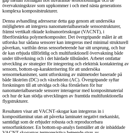
gap mellan förmågan hos nuvarande sensorlösningar och de
övervakningskrav som uppkommer i och med nästa generations
komplexa kompositstrukturer.
Denna avhandling adresserar detta gap genom att undersöka
möjligheten att integrera nanomaterialbaserade sensorstrukturer,
främst vertikalt riktade kolnanorörsskogar (VACNT), i
fiberförstärkta polymerkompositer. Det övergripande målet är att
utforska hur sådana sensorer kan integreras med minimal strukturell
påverkan, varifrån deras sensorbeteende har sitt ursprung, och hur
de kan erbjuda tillförlitlig och multifunktionell övervakning både
under tillverkning och i det härdade tillståndet. Arbetet omfattar
utveckling av strategier för integrering och elektrisk kontaktering av
sensorn, bottom-up-karakterisering för att undersöka
sensormekanismer, samt utforskning av mätmetoder baserade på
både likström (DC) och växelström (AC). Övergripande syftar
forskningen till att utvidga och öka förståelsen för hur
nanomaterialbaserade sensorer interagerar med kompositmaterial
och hur de kan stödja utvecklingen av framtida multifunktionella
flygstrukturer.
Resultaten visar att VACNT‑skogar kan integreras in i
kompositlaminat utan att påverka laminatet negativt mekaniskt,
samtidigt som de erbjuder robusta och reproducerbara
sensorfunktioner. En bottom-up-analys fastställer att de inbäddade
VACNT-skogarnas termoresistiva beteende styrs av