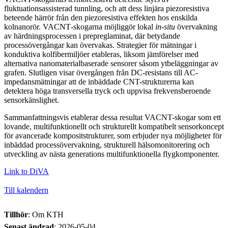
fluktuationsassisterad tunnling, och att dess linjära piezoresistiva
beteende härrör från den piezoresistiva effekten hos enskilda
kolnanorör. VACNT‑skogarna möjliggör lokal
in-situ
övervakning
av härdningsprocessen i prepreglaminat, där betydande
processövergångar kan övervakas. Strategier för mätningar i
konduktiva kolfibermiljöer etableras, liksom jämförelser med
alternativa nanomaterialbaserade sensorer såsom ytbeläggningar av
grafen. Slutligen visar övergången från DC-resistans till AC-
impedansmätningar att de inbäddade CNT-strukturerna kan
detektera höga transversella tryck och uppvisa frekvensberoende
sensorkänslighet.
Sammanfattningsvis etablerar dessa resultat VACNT-skogar som ett
lovande, multifunktionellt och strukturellt kompatibelt sensorkoncept
för avancerade kompositstrukturer, som erbjuder nya möjligheter för
inbäddad processövervakning, strukturell hälsomonitorering och
utveckling av nästa generations multifunktionella flygkomponenter.
Link to DiVA
Till kalendern
Tillhör
: Om KTH
Senast ändrad
:
2026-05-04