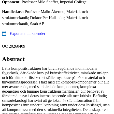
Opponent:
Professor Milo Shaffer, Imperial College
Handledare:
Professor Malin Åkermo, Material- och
strukturmekanik; Doktor Per Hallander, Material- och
strukturmekanik, Saab AB
Exportera till kalender
QC 20260409
Abstract
Lätta kompositstrukturer har blivit avgörande inom modern
flygteknik, där ökade krav på bränsleeffektivitet, minskade utsläpp
och förbättrad driftsäkerhet ställer nya krav på både material och
tillverkningsprocesser. I takt med att kompositkomponenter blir allt
mer avancerade, med samhärdade komponenter, komplexa
geometrier och tunnare konstruktionsmarginaler, blir behovet av
förbättrad insyn i deras interna beteende allt mer kritiskt. Befintlig
sensorteknologi har svårt att ge lokal,
in-situ
information från
kompositens inre under tillverkning samt under dess livslängd, utan
att kompromissa med den strukturella integriteten. Detta skapar ett