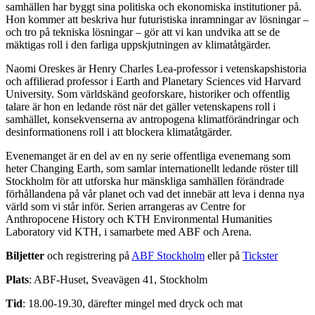
samhällen har byggt sina politiska och ekonomiska institutioner på.
Hon kommer att beskriva hur futuristiska inramningar av lösningar –
och tro på tekniska lösningar – gör att vi kan undvika att se de
mäktigas roll i den farliga uppskjutningen av klimatåtgärder.
Naomi Oreskes är Henry Charles Lea-professor i vetenskapshistoria
och affilierad professor i Earth and Planetary Sciences vid Harvard
University. Som världskänd geoforskare, historiker och offentlig
talare är hon en ledande röst när det gäller vetenskapens roll i
samhället, konsekvenserna av antropogena klimatförändringar och
desinformationens roll i att blockera klimatåtgärder.
Evenemanget är en del av en ny serie offentliga evenemang som
heter Changing Earth, som samlar internationellt ledande röster till
Stockholm för att utforska hur mänskliga samhällen förändrade
förhållandena på vår planet och vad det innebär att leva i denna nya
värld som vi står inför. Serien arrangeras av Centre for
Anthropocene History och KTH Environmental Humanities
Laboratory vid KTH, i samarbete med ABF och Arena.
Biljetter
och registrering på
ABF Stockholm
eller på
Tickster
Plats
: ABF-Huset, Sveavägen 41, Stockholm
Tid
: 18.00-19.30, därefter mingel med dryck och mat