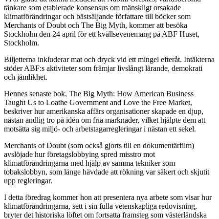
tänkare som etablerade konsensus om mänskligt orsakade
klimatförändringar och bästsäljande författare till böcker som
Merchants of Doubt och The Big Myth, kommer att besöka
Stockholm den 24 april för ett kvällsevenemang på ABF Huset,
Stockholm.
Biljetterna inkluderar mat och dryck vid ett mingel efteråt. Intäkterna
stöder ABF:s aktiviteter som främjar livslångt lärande, demokrati
och jämlikhet.
Hennes senaste bok, The Big Myth: How American Business
Taught Us to Loathe Government and Love the Free Market,
beskriver hur amerikanska affärs organisationer skapade en djup,
nästan andlig tro på idén om fria marknader, vilket hjälpte dem att
motsätta sig miljö- och arbetstagarregleringar i nästan ett sekel.
Merchants of Doubt (som också gjorts till en dokumentärfilm)
avslöjade hur företagslobbying spred misstro mot
klimatförändringarna med hjälp av samma tekniker som
tobakslobbyn, som länge hävdade att rökning var säkert och skjutit
upp regleringar.
I detta föredrag kommer hon att presentera nya arbete som visar hur
klimatförändringarna, sett i sin fulla vetenskapliga redovisning,
bryter det historiska löftet om fortsatta framsteg som västerländska