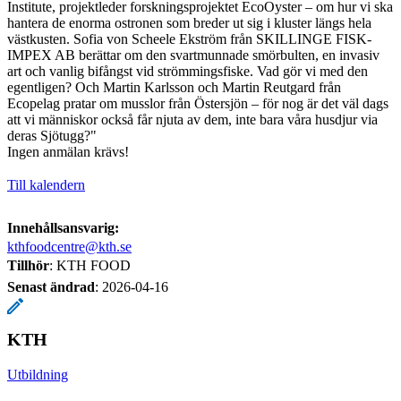
Institute, projektleder forskningsprojektet EcoOyster – om hur vi ska
hantera de enorma ostronen som breder ut sig i kluster längs hela
västkusten. Sofia von Scheele Ekström från SKILLINGE FISK-
IMPEX AB berättar om den svartmunnade smörbulten, en invasiv
art och vanlig bifångst vid strömmingsfiske. Vad gör vi med den
egentligen? Och Martin Karlsson och Martin Reutgard från
Ecopelag pratar om musslor från Östersjön – för nog är det väl dags
att vi människor också får njuta av dem, inte bara våra husdjur via
deras Sjötugg?"
Ingen anmälan krävs!
Till kalendern
Innehållsansvarig:
kthfoodcentre@kth.se
Tillhör
: KTH FOOD
Senast ändrad
:
2026-04-16
KTH
Utbildning