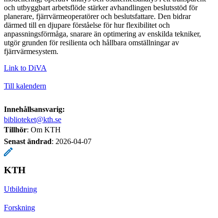
och utbyggbart arbetsflöde stärker avhandlingen beslutsstöd för
planerare, fjärrvärmeoperatörer och beslutsfattare. Den bidrar
därmed till en djupare förståelse för hur flexibilitet och
anpassningsförmåga, snarare än optimering av enskilda tekniker,
utgör grunden för resilienta och hållbara omställningar av
fjärrvärmesystem.
Link to DiVA
Till kalendern
Innehållsansvarig:
biblioteket@kth.se
Tillhör
: Om KTH
Senast ändrad
:
2026-04-07
KTH
Utbildning
Forskning