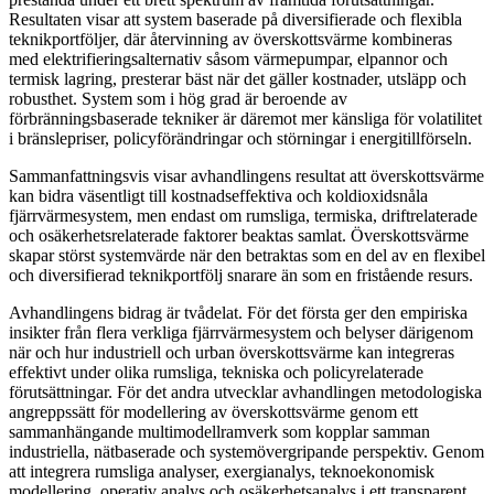
Resultaten visar att system baserade på diversifierade och flexibla
teknikportföljer, där återvinning av överskottsvärme kombineras
med elektrifieringsalternativ såsom värmepumpar, elpannor och
termisk lagring, presterar bäst när det gäller kostnader, utsläpp och
robusthet. System som i hög grad är beroende av
förbränningsbaserade tekniker är däremot mer känsliga för volatilitet
i bränslepriser, policyförändringar och störningar i energitillförseln.
Sammanfattningsvis visar avhandlingens resultat att överskottsvärme
kan bidra väsentligt till kostnadseffektiva och koldioxidsnåla
fjärrvärmesystem, men endast om rumsliga, termiska, driftrelaterade
och osäkerhetsrelaterade faktorer beaktas samlat. Överskottsvärme
skapar störst systemvärde när den betraktas som en del av en flexibel
och diversifierad teknikportfölj snarare än som en fristående resurs.
Avhandlingens bidrag är tvådelat. För det första ger den empiriska
insikter från flera verkliga fjärrvärmesystem och belyser därigenom
när och hur industriell och urban överskottsvärme kan integreras
effektivt under olika rumsliga, tekniska och policyrelaterade
förutsättningar. För det andra utvecklar avhandlingen metodologiska
angreppssätt för modellering av överskottsvärme genom ett
sammanhängande multimodellramverk som kopplar samman
industriella, nätbaserade och systemövergripande perspektiv. Genom
att integrera rumsliga analyser, exergianalys, teknoekonomisk
modellering, operativ analys och osäkerhetsanalys i ett transparent