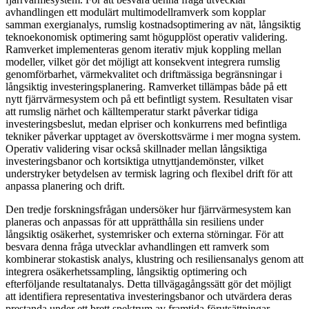
avhandlingen ett modulärt multimodellramverk som kopplar
samman exergianalys, rumslig kostnadsoptimering av nät, långsiktig
teknoekonomisk optimering samt högupplöst operativ validering.
Ramverket implementeras genom iterativ mjuk koppling mellan
modeller, vilket gör det möjligt att konsekvent integrera rumslig
genomförbarhet, värmekvalitet och driftmässiga begränsningar i
långsiktig investeringsplanering. Ramverket tillämpas både på ett
nytt fjärrvärmesystem och på ett befintligt system. Resultaten visar
att rumslig närhet och källtemperatur starkt påverkar tidiga
investeringsbeslut, medan elpriser och konkurrens med befintliga
tekniker påverkar upptaget av överskottsvärme i mer mogna system.
Operativ validering visar också skillnader mellan långsiktiga
investeringsbanor och kortsiktiga utnyttjandemönster, vilket
understryker betydelsen av termisk lagring och flexibel drift för att
anpassa planering och drift.
Den tredje forskningsfrågan undersöker hur fjärrvärmesystem kan
planeras och anpassas för att upprätthålla sin resiliens under
långsiktig osäkerhet, systemrisker och externa störningar. För att
besvara denna fråga utvecklar avhandlingen ett ramverk som
kombinerar stokastisk analys, klustring och resiliensanalys genom att
integrera osäkerhetssampling, långsiktig optimering och
efterföljande resultatanalys. Detta tillvägagångssätt gör det möjligt
att identifiera representativa investeringsbanor och utvärdera deras
prestanda under ett brett spektrum av framtida förutsättningar.