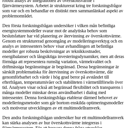
robust analys av integrationen av överskottsvärme i
fjärrvärmesystem. Arbetet är strukturerat kring tre forskningsfrågor
som var och en behandlar en distinkt men sammanlänkad aspekt av
problemområdet.
Den första forskningsfrågan undersöker i vilken mån befintliga
energisystemmodeller svarar mot de analytiska behov som
beslutsfattare har vid planering av återvinning av överskottsvärme.
Genom en strukturerad genomgång av modelleringsverktyg och en
analys av intressenters behov visar avhandlingen att befintliga
modeller ger robusta beskrivningar av teknikkostnader,
energibalanser och långsiktiga investeringsdynamiker, men att deras
förmåga att representera rumslig variation, värmekvalitet och
driftmässiga begränsningar är begränsad. Dessa begränsningar är
särskilt problematiska för återvinning av överskottsvärme, där
genomförbarhet och värde i hög grad beror på avståndet till
efterfrågan, temperaturnivåer och stabiliteten i värmetillförseln över
tid. Analysen visar också att begränsad flexibilitet och transparens i
många modeller minskar deras användbarhet i dialog med
intressenter. Denna forskningsfråga etablerar därmed behovet av
modelleringsmetoder som går bortom enskilda optimeringsmodeller
och motiverar utvecklingen av ett multimodellramverk.
Den andra forskningsfrågan undersöker hur ett multimodellramverk
kan stärka analysen av hur överskottsvärme integreras i
fjärrvärmesystem. För att besvara denna fråga utvecklar