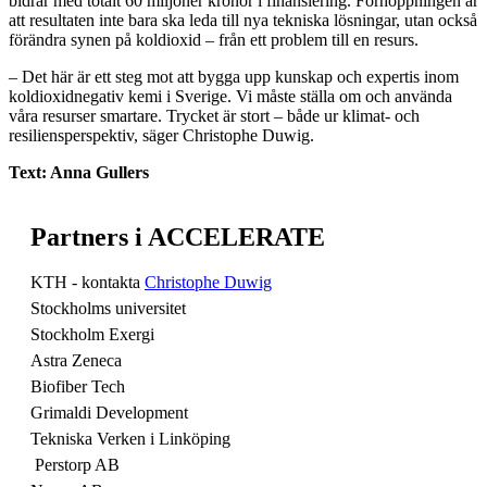
bidrar med totalt 60 miljoner kronor i finansiering. Förhoppningen är
att resultaten inte bara ska leda till nya tekniska lösningar, utan också
förändra synen på koldioxid – från ett problem till en resurs.
– Det här är ett steg mot att bygga upp kunskap och expertis inom
koldioxidnegativ kemi i Sverige. Vi måste ställa om och använda
våra resurser smartare. Trycket är stort – både ur klimat- och
resiliensperspektiv, säger Christophe Duwig.
Text: Anna Gullers
Partners i ACCELERATE
KTH - kontakta
Christophe Duwig
Stockholms universitet
Stockholm Exergi
Astra Zeneca
Biofiber Tech
Grimaldi Development
Tekniska Verken i Linköping
Perstorp AB