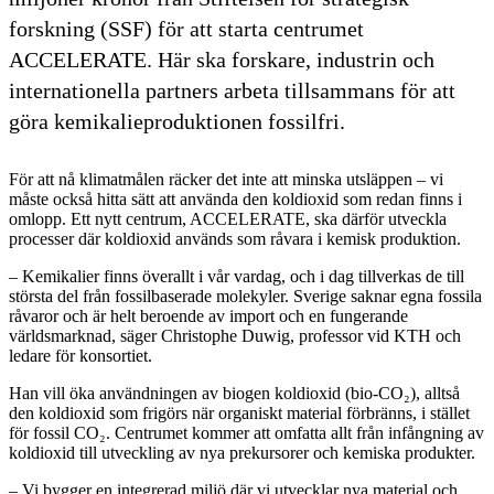
forskning (SSF) för att starta centrumet
ACCELERATE. Här ska forskare, industrin och
internationella partners arbeta tillsammans för att
göra kemikalieproduktionen fossilfri.
För att nå klimatmålen räcker det inte att minska utsläppen – vi
måste också hitta sätt att använda den koldioxid som redan finns i
omlopp. Ett nytt centrum, ACCELERATE, ska därför utveckla
processer där koldioxid används som råvara i kemisk produktion.
– Kemikalier finns överallt i vår vardag, och i dag tillverkas de till
största del från fossilbaserade molekyler. Sverige saknar egna fossila
råvaror och är helt beroende av import och en fungerande
världsmarknad, säger Christophe Duwig, professor vid KTH och
ledare för konsortiet.
Han vill öka användningen av biogen koldioxid (bio-CO₂), alltså
den koldioxid som frigörs när organiskt material förbränns, i stället
för fossil CO₂. Centrumet kommer att omfatta allt från infångning av
koldioxid till utveckling av nya prekursorer och kemiska produkter.
– Vi bygger en integrerad miljö där vi utvecklar nya material och