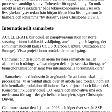
processer samtidigt som vi förbereder för uppskalning. En unik
aspekt är att vi inkluderar både teknoekonomiska analyser och
livscykelanalyser redan från början för att hitta lösningar som är
hållbara och lönsamma ”by design”, säger Christophe Duwig.
Internationellt samarbete
ACCELERATE blir också en paraplyorganisation för större
satsningar inom koldioxidavskiljning, användning och lagring, det
som internationellt kallas CCUS (Carbon Capture, Utilization and
Storage). Vissa projekt inom området är redan i gång.
Centrumet blir dessutom en arena för nära samarbete mellan
akademi och näringsliv. I satsningen deltar sju svenska företag, två
branschorganisationer samt fyra internationella forskningsaktörer.
– Samarbetet med industrin är avgörande för att kunna skala upp
processerna. Vi är väldigt glada över att arbeta med företag inom allt
från kemikalieproduktion till industriella smörjmedel och läkemedel.
Konsortiet inkluderar också CO₂-ägare och innovativa små och
medelstora företag – det gör helheten komplett, säger Christophe
Duwig.
Centrumet startar den 1 januari 2026 och löper över sex år. SSF