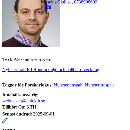
hosseins@kth.se
,
0738908699
Profil
Text:
Alexandra von Kern
Nyheter från KTH inom miljö och hållbar utveckling
Taggar för Forskarfokus
:
Nyheter enspalt
Nyheter trespalt
Innehållsansvarig:
webmaster@cbh.kth.se
Tillhör
: Om KTH
Senast ändrad
:
2025-09-01