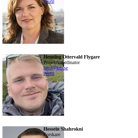
Profil
Henning Ottervald Flygare
Projektkoordinator
heof@kth.se
Profil
Hossein Shahrokni
forskare