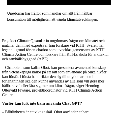
Ungdomar har frågor som handlar om allt från hållbar
konsumtion till möjligheten att vända klimatutvecklingen.
Projektet Climate Q samlar in ungdomars frågor om klimatet och
matchar dem med expertsvar från forskare vid KTH. Svaren har
legat till grund för en chatbot som utvecklas gemensamt av KTH
Climate Action Centre och forskare från KTH:s skola för arkitektur
och samhällsbyggnad (ABE).
– Chatboten, som kallas Qbot, kan presentera avancerad kunskap
från vetenskapliga källor på ett sätt som användare på olika nivåer
kan förstå. I första hand riktar den sig till ungdomar men i
förlängningen ska den kunna användas av alla som vill göra mer
hållbara val eller lära sig mer om klimatfrågor, säger Henning
Ottervald Flygare, projektkoordinator vid KTH Climate Action
Centre.
Varför kan folk inte bara använda Chat GPT?
– Pålitligheten är ett viktigt skäl. Qbot använder enbart