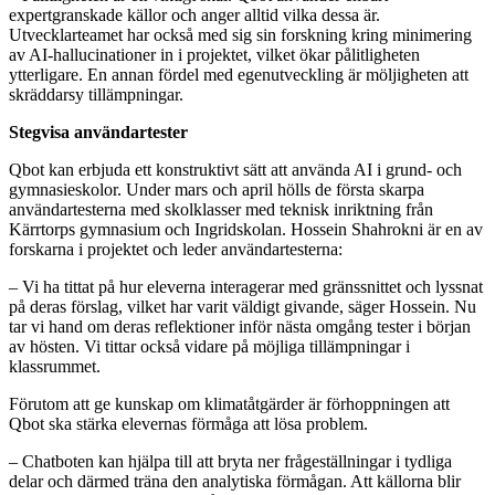
expertgranskade källor och anger alltid vilka dessa är.
Utvecklarteamet har också med sig sin forskning kring minimering
av AI-hallucinationer in i projektet, vilket ökar pålitligheten
ytterligare. En annan fördel med egenutveckling är möljigheten att
skräddarsy tillämpningar.
Stegvisa användartester
Qbot kan erbjuda ett konstruktivt sätt att använda AI i grund- och
gymnasieskolor. Under mars och april hölls de första skarpa
användartesterna med skolklasser med teknisk inriktning från
Kärrtorps gymnasium och Ingridskolan. Hossein Shahrokni är en av
forskarna i projektet och leder användartesterna:
– Vi ha tittat på hur eleverna interagerar med gränssnittet och lyssnat
på deras förslag, vilket har varit väldigt givande, säger Hossein. Nu
tar vi hand om deras reflektioner inför nästa omgång tester i början
av hösten. Vi tittar också vidare på möjliga tillämpningar i
klassrummet.
Förutom att ge kunskap om klimatåtgärder är förhoppningen att
Qbot ska stärka elevernas förmåga att lösa problem.
– Chatboten kan hjälpa till att bryta ner frågeställningar i tydliga
delar och därmed träna den analytiska förmågan. Att källorna blir