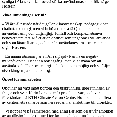
synliga i AI:ns svar kan också stärka användarnas källkritik, säger
Hossein.
Vilka utmaningar ser ni?
– Vi är väl rustade när det gäller klimatvetenskap, pedagogik och
chatbot-teknologi, men vi behöver också få Qbot att kännas
användarvänlig och tillgänglig. Tonfall och komplexitetsnivå
behöver vara rätt. Målet är en chatbot som ungdomar vill använda
och som lärare litar på, och här är användartesterna helt centrala,
säger Hossein.
– En annan utmaning är att AI i sig själv kan ha en negativ
miljöpåverkan. Det är en balansgång, men vi är måna om att
använda så hållbar och energisnål teknik som möjligt och vi följer
utvecklingen på området noga.
Öppet för samarbeten
Qbot har nu växt långt bortom den ursprungliga uppsättningen av
frågor och svar. Karin Larsdotter är projektansvarig och vice
föreståndare på KTH Climate Action Centre. Hon berättar att flera
av centrumets samarbetspartners redan har anslutit sig till projektet.
– Vi hoppas vi på samarbeten med ännu fler som delar vår ambition
av att tillgängliggöra aktuell forskning och öka kunskapen om