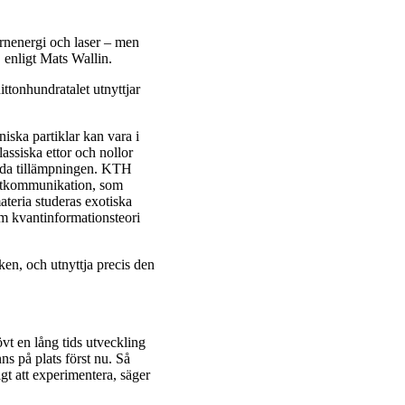
ärnenergi och laser – men
, enligt Mats Wallin.
tonhundratalet utnyttjar
ska partiklar kan vara i
lassiska ettor och nollor
enda tillämpningen. KTH
antkommunikation, som
ateria studeras exotiska
m kvantinformationsteori
ken, och utnyttja precis den
vt en lång tids utveckling
s på plats först nu. Så
igt att experimentera, säger