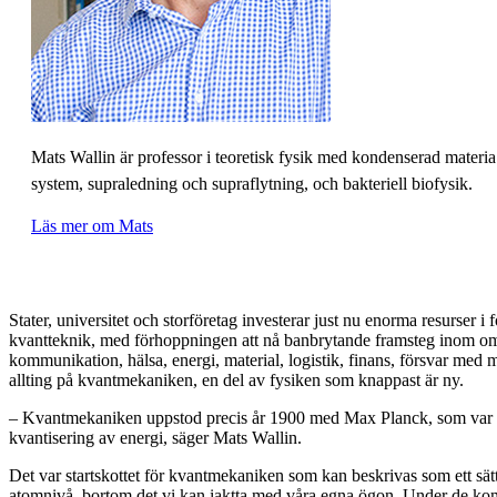
Mats Wallin är professor i teoretisk fysik med kondenserad materi
system, supraledning och supraflytning, och bakteriell biofysik.
Läs mer om Mats
Stater, universitet och storföretag investerar just nu enorma resurser i
kvantteknik, med förhoppningen att nå banbrytande framsteg inom o
kommunikation, hälsa, energi, material, logistik, finans, försvar med
allting på kvantmekaniken, en del av fysiken som knappast är ny.
– Kvantmekaniken uppstod precis år 1900 med Max Planck, som var d
kvantisering av energi, säger Mats Wallin.
Det var startskottet för kvantmekaniken som kan beskrivas som ett sätt
atomnivå, bortom det vi kan iaktta med våra egna ögon. Under de k