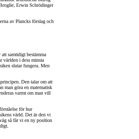
 Broglie, Erwin Schrödinger
serna av Plancks förslag och
r att samtidigt bestämma
r världen i dess minsta
ysiken slutar fungera. Men
principen. Den talar om att
 kan man göra en matematisk
enderas varmt om man vill
förståelse för hur
sikens värld. Det är den vi
väg så får vi en ny position
digt.