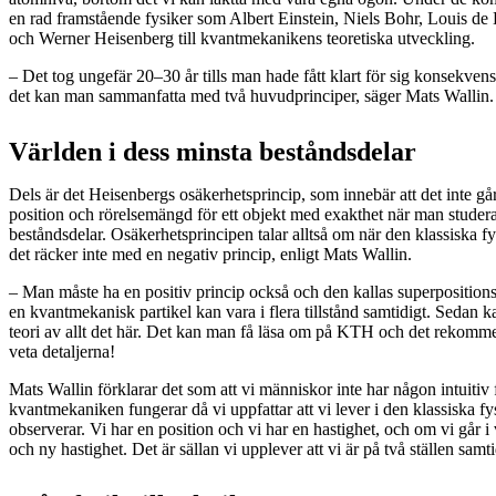
en rad framstående fysiker som Albert Einstein, Niels Bohr, Louis de
och Werner Heisenberg till kvantmekanikens teoretiska utveckling.
– Det tog ungefär 20–30 år tills man hade fått klart för sig konsekven
det kan man sammanfatta med två huvudprinciper, säger Mats Wallin.
Världen i dess minsta beståndsdelar
Dels är det Heisenbergs osäkerhetsprincip, som innebär att det inte gå
position och rörelsemängd för ett objekt med exakthet när man studera
beståndsdelar. Osäkerhetsprincipen talar alltså om när den klassiska f
det räcker inte med en negativ princip, enligt Mats Wallin.
– Man måste ha en positiv princip också och den kallas superpositions
en kvantmekanisk partikel kan vara i flera tillstånd samtidigt. Sedan
teori av allt det här. Det kan man få läsa om på KTH och det rekomm
veta detaljerna!
Mats Wallin förklarar det som att vi människor inte har någon intuitiv 
kvantmekaniken fungerar då vi uppfattar att vi lever i den klassiska fy
observerar. Vi har en position och vi har en hastighet, och om vi går i 
och ny hastighet. Det är sällan vi upplever att vi är på två ställen samti