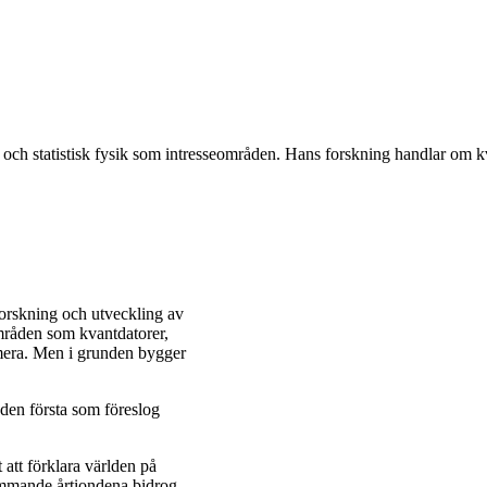
a och statistisk fysik som intresseområden. Hans forskning handlar om 
 forskning och utveckling av
mråden som kvantdatorer,
 mera. Men i grunden bygger
en första som föreslog
 att förklara världen på
ommande årtiondena bidrog