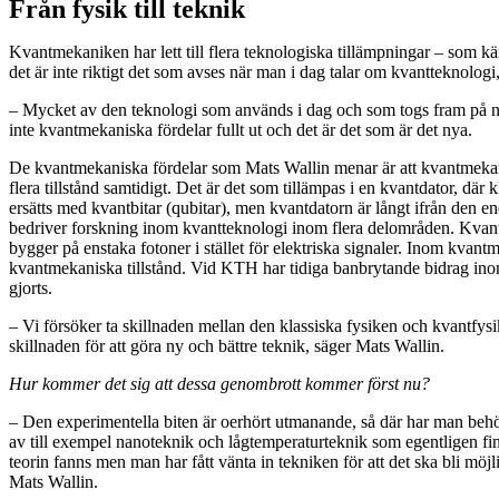
Från fysik till teknik
Kvantmekaniken har lett till flera teknologiska tillämpningar – som k
det är inte riktigt det som avses när man i dag talar om kvantteknologi
– Mycket av den teknologi som används i dag och som togs fram på nit
inte kvantmekaniska fördelar fullt ut och det är det som är det nya.
De kvantmekaniska fördelar som Mats Wallin menar är att kvantmekani
flera tillstånd samtidigt. Det är det som tillämpas i en kvantdator, där k
ersätts med kvantbitar (qubitar), men kvantdatorn är långt ifrån den 
bedriver forskning inom kvantteknologi inom flera delområden. Kv
bygger på enstaka fotoner i stället för elektriska signaler. Inom kvantm
kvantmekaniska tillstånd. Vid KTH har tidiga banbrytande bidrag ino
gjorts.
– Vi försöker ta skillnaden mellan den klassiska fysiken och kvantfysi
skillnaden för att göra ny och bättre teknik, säger Mats Wallin.
Hur kommer det sig att dessa genombrott kommer först nu?
– Den experimentella biten är oerhört utmanande, så där har man behö
av till exempel nanoteknik och lågtemperaturteknik som egentligen finn
teorin fanns men man har fått vänta in tekniken för att det ska bli möjl
Mats Wallin.