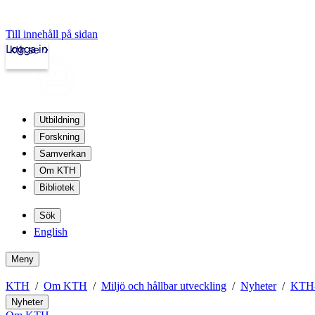
Till innehåll på sidan
Logga in
kth.se
Utbildning
Forskning
Samverkan
Om KTH
Bibliotek
Sök
English
Meny
KTH
Om KTH
Miljö och hållbar utveckling
Nyheter
KTH-
Nyheter