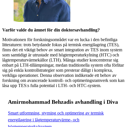
Varför valde du ämnet för din doktorsavhandling?
Motivationen för forskningsområdet var en lucka i den befintliga
litteraturen: trots betydande fokus på termisk energilagring (TES),
finns det ett viktigt behov av smart integration av TES inom system
som samtidigt är utrustade med högtemperaturkylning (HTC) och
lågtemperaturvärmekällor (LTH). Många studier koncentrerar sig
enbart på LTH-tillämpningar, medan traditionella system ofta förlitar
sig på enkla kontrollstrategier som presterar dåligt i komplexa,
verkliga operationer. Denna observation indikerade ett behov av
forskning om avancerade kontroll- och optimeringsramverk som kan
låsa upp TES:s fulla potential i LTH- och HTC-system.
Amirmohammad Behzadis avhandling i Diva
Smart utformning, styrning och optimering av termisk
energilagring i lågtemperaturvärme- och
högtemperaturkylsystem