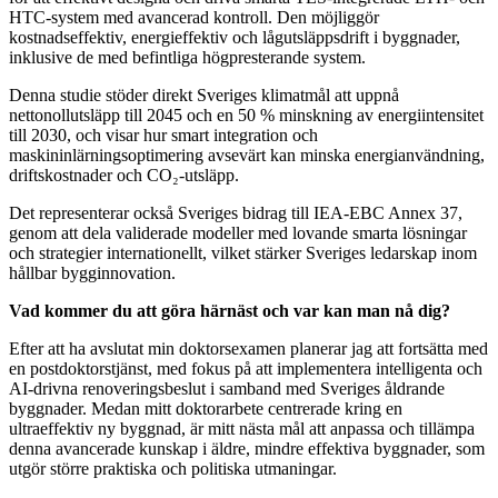
HTC-system med avancerad kontroll. Den möjliggör
kostnadseffektiv, energieffektiv och lågutsläppsdrift i byggnader,
inklusive de med befintliga högpresterande system.
Denna studie stöder direkt Sveriges klimatmål att uppnå
nettonollutsläpp till 2045 och en 50 % minskning av energiintensitet
till 2030, och visar hur smart integration och
maskininlärningsoptimering avsevärt kan minska energianvändning,
driftskostnader och CO₂-utsläpp.
Det representerar också Sveriges bidrag till IEA-EBC Annex 37,
genom att dela validerade modeller med lovande smarta lösningar
och strategier internationellt, vilket stärker Sveriges ledarskap inom
hållbar bygginnovation.
Vad kommer du att göra härnäst och var kan man nå dig?
Efter att ha avslutat min doktorsexamen planerar jag att fortsätta med
en postdoktorstjänst, med fokus på att implementera intelligenta och
AI-drivna renoveringsbeslut i samband med Sveriges åldrande
byggnader. Medan mitt doktorarbete centrerade kring en
ultraeffektiv ny byggnad, är mitt nästa mål att anpassa och tillämpa
denna avancerade kunskap i äldre, mindre effektiva byggnader, som
utgör större praktiska och politiska utmaningar.