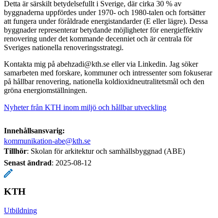
Detta är särskilt betydelsefullt i Sverige, där cirka 30 % av
byggnaderna uppfördes under 1970- och 1980-talen och fortsätter
att fungera under föråldrade energistandarder (E eller lägre). Dessa
byggnader representerar betydande möjligheter för energieffektiv
renovering under det kommande decenniet och är centrala för
Sveriges nationella renoveringsstrategi.
Kontakta mig på abehzadi@kth.se eller via Linkedin. Jag söker
samarbeten med forskare, kommuner och intressenter som fokuserar
på hållbar renovering, nationella koldioxidneutralitetsmål och den
gröna energiomställningen.
Nyheter från KTH inom miljö och hållbar utveckling
Innehållsansvarig:
kommunikation-abe@kth.se
Tillhör
: Skolan för arkitektur och samhällsbyggnad (ABE)
Senast ändrad
:
2025-08-12
KTH
Utbildning