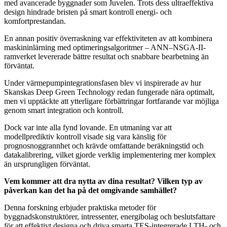
med avancerade byggnader som Juvelen. Trots dess ultraeffektiva
design hindrade bristen på smart kontroll energi- och
komfortprestandan.
En annan positiv överraskning var effektiviteten av att kombinera
maskininlärning med optimeringsalgoritmer – ANN–NSGA-II-
ramverket levererade bättre resultat och snabbare bearbetning än
förväntat.
Under värmepumpintegrationsfasen blev vi inspirerade av hur
Skanskas Deep Green Technology redan fungerade nära optimalt,
men vi upptäckte att ytterligare förbättringar fortfarande var möjliga
genom smart integration och kontroll.
Dock var inte alla fynd lovande. En utmaning var att
modellprediktiv kontroll visade sig vara känslig för
prognosnoggrannhet och krävde omfattande beräkningstid och
datakalibrering, vilket gjorde verklig implementering mer komplex
än ursprungligen förväntat.
Vem kommer att dra nytta av dina resultat? Vilken typ av
påverkan kan det ha på det omgivande samhället?
Denna forskning erbjuder praktiska metoder för
byggnadskonstruktörer, intressenter, energibolag och beslutsfattare
för att effektivt designa och driva smarta TES-integrerade LTH- och