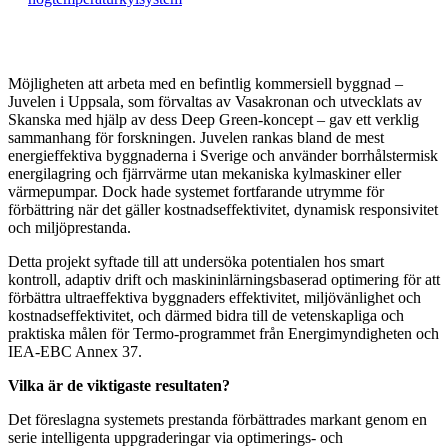
Möjligheten att arbeta med en befintlig kommersiell byggnad –
Juvelen i Uppsala, som förvaltas av Vasakronan och utvecklats av
Skanska med hjälp av dess Deep Green-koncept – gav ett verklig
sammanhang för forskningen. Juvelen rankas bland de mest
energieffektiva byggnaderna i Sverige och använder borrhålstermisk
energilagring och fjärrvärme utan mekaniska kylmaskiner eller
värmepumpar. Dock hade systemet fortfarande utrymme för
förbättring när det gäller kostnadseffektivitet, dynamisk responsivitet
och miljöprestanda.
Detta projekt syftade till att undersöka potentialen hos smart
kontroll, adaptiv drift och maskininlärningsbaserad optimering för att
förbättra ultraeffektiva byggnaders effektivitet, miljövänlighet och
kostnadseffektivitet, och därmed bidra till de vetenskapliga och
praktiska målen för Termo-programmet från Energimyndigheten och
IEA-EBC Annex 37.
Vilka är de viktigaste resultaten?
Det föreslagna systemets prestanda förbättrades markant genom en
serie intelligenta uppgraderingar via optimerings- och