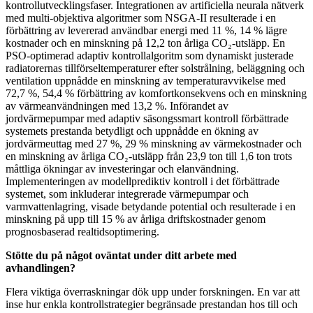
kontrollutvecklingsfaser. Integrationen av artificiella neurala nätverk
med multi-objektiva algoritmer som NSGA-II resulterade i en
förbättring av levererad användbar energi med 11 %, 14 % lägre
kostnader och en minskning på 12,2 ton årliga CO₂-utsläpp. En
PSO-optimerad adaptiv kontrollalgoritm som dynamiskt justerade
radiatorernas tillförseltemperaturer efter solstrålning, beläggning och
ventilation uppnådde en minskning av temperaturavvikelse med
72,7 %, 54,4 % förbättring av komfortkonsekvens och en minskning
av värmeanvändningen med 13,2 %. Införandet av
jordvärmepumpar med adaptiv säsongssmart kontroll förbättrade
systemets prestanda betydligt och uppnådde en ökning av
jordvärmeuttag med 27 %, 29 % minskning av värmekostnader och
en minskning av årliga CO₂-utsläpp från 23,9 ton till 1,6 ton trots
måttliga ökningar av investeringar och elanvändning.
Implementeringen av modellprediktiv kontroll i det förbättrade
systemet, som inkluderar integrerade värmepumpar och
varmvattenlagring, visade betydande potential och resulterade i en
minskning på upp till 15 % av årliga driftskostnader genom
prognosbaserad realtidsoptimering.
Stötte du på något oväntat under ditt arbete med
avhandlingen?
Flera viktiga överraskningar dök upp under forskningen. En var att
inse hur enkla kontrollstrategier begränsade prestandan hos till och