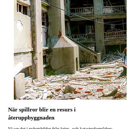
När spillror blir en resurs i
återuppbyggnaden
Vi ser det i nyhetsbilder från krigs- och katastrofområden: