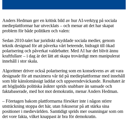
Anders Hedman ger en kritisk bild av hur AI-verktyg på sociala
medieplattformar har utvecklats – och menar att det har skapat
problem för både politiken och valen:
Sedan 2010-talet har juridiskt skyddade sociala medier, genom
teknik designad för att påverka vårt beteende, bidragit till ökad
polarisering och påverkat valdebatter. Med AI har det blivit ännu
kraftfullare – i dag är det lätt att skapa trovärdigt men manipulerat
innehåll i stor skala.
Algoritmer driver också polarisering som en konsekvens av att vara
designade för att maximera vår tid på medieplattformar med innehåll
som blir känslomässigt laddat och uppseendeväckande. Resultatet är
att högljudda politiska åsikter sprids snabbare än sansade och
faktabaserade, med hot mot demokratin, menar Anders Hedman.
– Företagen bakom plattformarna försöker inte i någon större
utsträckning stoppa det här, utan fokuserar på att stärka sina
positioner i medievärlden. Samtidigt sprids mer osanningar som om
det vore fakta, vilket knappast är bra för demokratin.