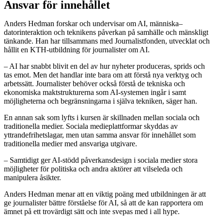
Ansvar för innehållet
Anders Hedman forskar och undervisar om AI, människa–
datorinteraktion och teknikens påverkan på samhälle och mänskligt
tänkande. Han har tillsammans med Journalistfonden, utvecklat och
hållit en KTH-utbildning för journalister om AI.
– AI har snabbt blivit en del av hur nyheter produceras, sprids och
tas emot. Men det handlar inte bara om att förstå nya verktyg och
arbetssätt. Journalister behöver också förstå de tekniska och
ekonomiska maktstrukturerna som AI-systemen ingår i samt
möjligheterna och begränsningarna i själva tekniken, säger han.
En annan sak som lyfts i kursen är skillnaden mellan sociala och
traditionella medier. Sociala medieplattformar skyddas av
yttrandefrihetslagar, men utan samma ansvar för innehållet som
traditionella medier med ansvariga utgivare.
– Samtidigt ger AI-stödd påverkansdesign i sociala medier stora
möjligheter för politiska och andra aktörer att vilseleda och
manipulera åsikter.
Anders Hedman menar att en viktig poäng med utbildningen är att
ge journalister bättre förståelse för AI, så att de kan rapportera om
ämnet på ett trovärdigt sätt och inte svepas med i all hype.