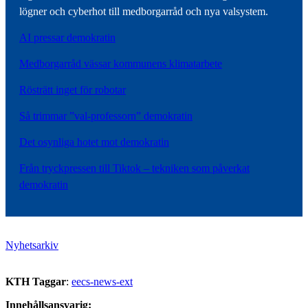
lögner och cyberhot till medborgarråd och nya valsystem.
AI pressar demokratin
Medborgarråd vässar kommunens klimatarbete
Rösträtt inget för robotar
Så trimmar ”val-professorn” demokratin
Det osynliga hotet mot demokratin
Från tryckpressen till Tiktok – tekniken som påverkat
demokratin
Nyhetsarkiv
KTH Taggar
:
eecs-news-ext
Innehållsansvarig: