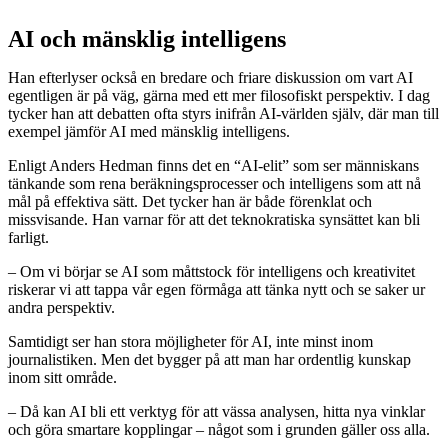
AI och mänsklig intelligens
Han efterlyser också en bredare och friare diskussion om vart AI
egentligen är på väg, gärna med ett mer filosofiskt perspektiv. I dag
tycker han att debatten ofta styrs inifrån AI-världen själv, där man till
exempel jämför AI med mänsklig intelligens.
Enligt Anders Hedman finns det en “AI-elit” som ser människans
tänkande som rena beräkningsprocesser och intelligens som att nå
mål på effektiva sätt. Det tycker han är både förenklat och
missvisande. Han varnar för att det teknokratiska synsättet kan bli
farligt.
– Om vi börjar se AI som måttstock för intelligens och kreativitet
riskerar vi att tappa vår egen förmåga att tänka nytt och se saker ur
andra perspektiv.
Samtidigt ser han stora möjligheter för AI, inte minst inom
journalistiken. Men det bygger på att man har ordentlig kunskap
inom sitt område.
– Då kan AI bli ett verktyg för att vässa analysen, hitta nya vinklar
och göra smartare kopplingar – något som i grunden gäller oss alla.