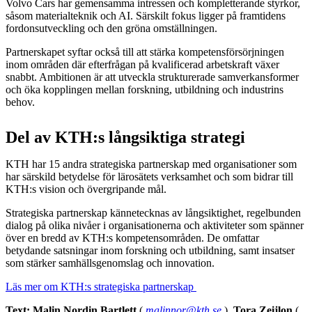
Volvo Cars har gemensamma intressen och kompletterande styrkor,
såsom materialteknik och AI. Särskilt fokus ligger på framtidens
fordonsutveckling och den gröna omställningen.
Partnerskapet syftar också till att stärka kompetensförsörjningen
inom områden där efterfrågan på kvalificerad arbetskraft växer
snabbt. Ambitionen är att utveckla strukturerade samverkansformer
och öka kopplingen mellan forskning, utbildning och industrins
behov.
Del av KTH:s långsiktiga strategi
KTH har 15 andra strategiska partnerskap med organisationer som
har särskild betydelse för lärosätets verksamhet och som bidrar till
KTH:s vision och övergripande mål.
Strategiska partnerskap kännetecknas av långsiktighet, regelbunden
dialog på olika nivåer i organisationerna och aktiviteter som spänner
över en bredd av KTH:s kompetensområden. De omfattar
betydande satsningar inom forskning och utbildning, samt insatser
som stärker samhällsgenomslag och innovation.
Läs mer om KTH:s strategiska partnerskap
Text: Malin Nordin Bartlett
(
malinnor@kth.se
)
,
Tora Zeijlon
(