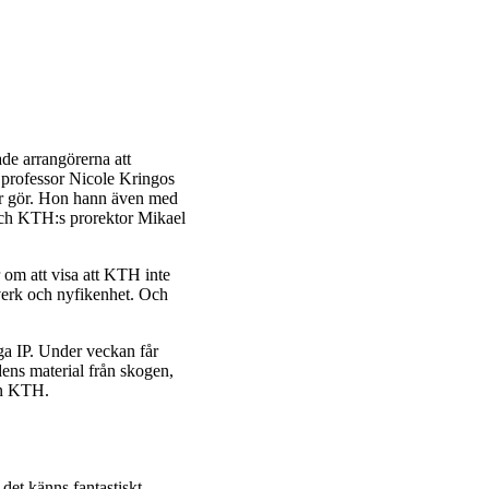
ade arrangörerna att
professor Nicole Kringos
sor gör. Hon hann även med
 och KTH:s prorektor Mikael
r om att visa att KTH inte
tverk och nyfikenhet. Och
nga IP. Under veckan får
ens material från skogen,
rån KTH.
 det känns fantastiskt