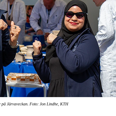
 på Järvaveckan. Foto: Jon Lindhe, KTH