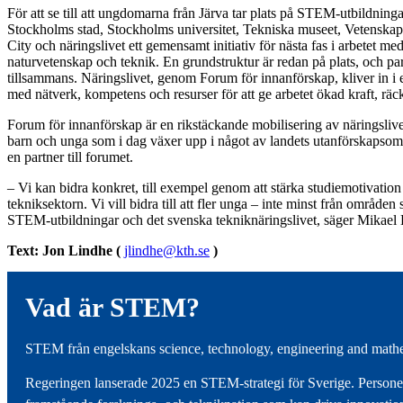
För att se till att ungdomarna från Järva tar plats på STEM-utbildnin
Stockholms stad, Stockholms universitet, Tekniska museet, Vetenska
City och näringslivet ett gemensamt initiativ för nästa fas i arbetet med
naturvetenskap och teknik. En grundstruktur är redan på plats, och pa
tillsammans. Näringslivet, genom Forum för innanförskap, kliver in i e
med nätverk, kompetens och resurser för att ge arbetet ökad kraft, räc
Forum för innanförskap är en rikstäckande mobilisering av näringsli
barn och unga som i dag växer upp i något av landets utanförskaps
en partner till forumet.
– Vi kan bidra konkret, till exempel genom att stärka studiemotivation
tekniksektorn. Vi vill bidra till att fler unga – inte minst från områden
STEM-utbildningar och det svenska tekniknäringslivet, säger Mikael
Text: Jon Lindhe (
jlindhe@kth.se
)
Vad är STEM?
STEM från engelskans science, technology, engineering and mathe
Regeringen lanserade 2025 en STEM-strategi för Sverige. Personer