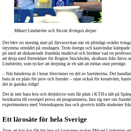
Mikael Lindström och Nicole Kringos drejar.
Det blev en stormig start på Järvaveckan när ett plötsligt oväder tving
utrymma området på onsdagen. Trots ösregn och kastvindar kämpade 
på med att diskuterade framtida studieval och berättar vad en profes
att dreja med företrädare för Region Stockholm, skolbarn från Järva
Lindström, som tycker att drejning är ett sätt att mötas utan prestige.
– När händerna är i leran försvinner en del av barriärerna. Det handla
bara är en plats för prov och formler – utan också för kreativitet, han
det är ganska roligt!
Det är inte bara lera och drejskivor som får plats i KTH:s tält på Spå
besökarna till exempel prova att programmera, lära sig mer om framtid
experimentera med Vetenskapens hus och givetvis träffa studenter f
Ett lärosäte för hela Sverige
Trots att han har fått lite lera på kostymen tycker Mikael Lindström att