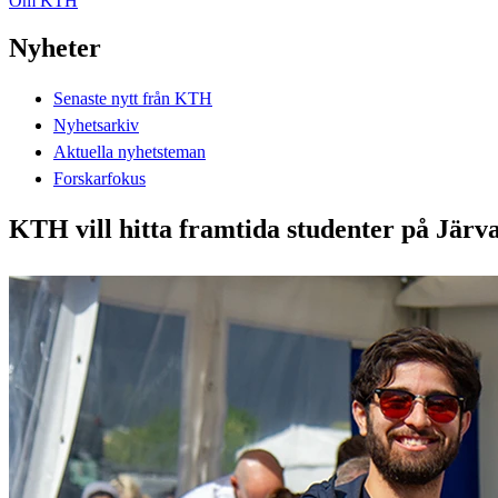
Om KTH
Nyheter
Senaste nytt från KTH
Nyhetsarkiv
Aktuella nyhetsteman
Forskarfokus
KTH vill hitta framtida studenter på Järv