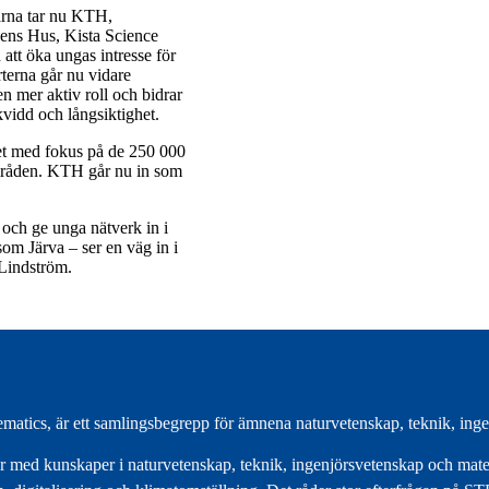
garna tar nu KTH,
pens Hus, Kista Science
 att öka ungas intresse för
rterna går nu vidare
n mer aktiv roll och bidrar
kvidd och långsiktighet.
vet med fokus på de 250 000
områden. KTH går nu in som
 och ge unga nätverk in i
 som Järva – ser en väg in i
 Lindström.
matics, är ett samlingsbegrepp för ämnena naturvetenskap, teknik, in
 med kunskaper i naturvetenskap, teknik, ingenjörsvetenskap och matem