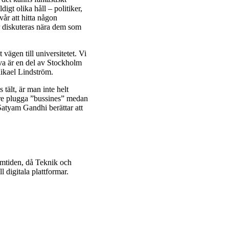
igt olika håll – politiker,
år att hitta någon
r diskuteras nära dem som
 vägen till universitetet. Vi
rva är en del av Stockholm
Mikael Lindström.
tält, är man inte helt
are plugga ”bussines” medan
Satyam Gandhi berättar att
ramtiden, då Teknik och
ll digitala plattformar.