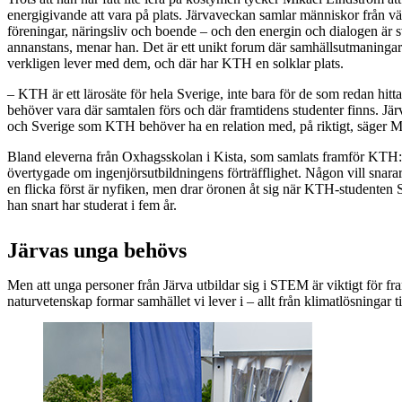
energigivande att vara på plats. Järvaveckan samlar människor från väld
föreningar, näringsliv och boende – och den energin och dialogen är sv
annanstans, menar han. Det är ett unikt forum där samhällsutmaninga
verkligen lever med dem, och där har KTH en solklar plats.
– KTH är ett lärosäte för hela Sverige, inte bara för de som redan hittat
behöver vara där samtalen förs och där framtidens studenter finns. Jä
och Sverige som KTH behöver ha en relation med, på riktigt, säger 
Bland eleverna från Oxhagsskolan i Kista, som samlats framför KTH:s 
övertygade om ingenjörsutbildningens förträfflighet. Någon vill snar
en flicka först är nyfiken, men drar öronen åt sig när KTH-studenten 
han snart har studerat i fem år.
Järvas unga behövs
Men att unga personer från Järva utbildar sig i STEM är viktigt för f
naturvetenskap formar samhället vi lever i – allt från klimatlösningar ti