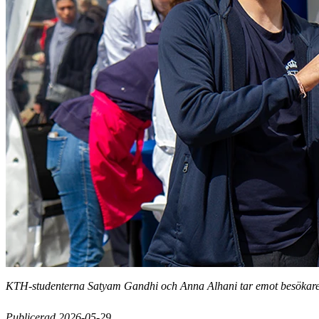
KTH-studenterna Satyam Gandhi och Anna Alhani tar emot besökare
Publicerad 2026-05-29