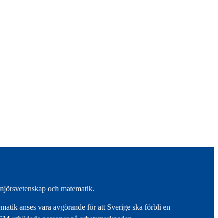
genjörsvetenskap och matematik.
atik anses vara avgörande för att Sverige ska förbli en