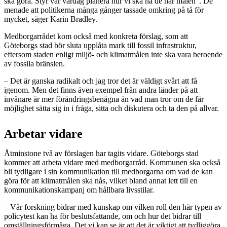
ska göra. Styr vår vardag planera hur vi ska nå de här målen”. De
menade att politikerna många gånger tassade omkring på tå för
mycket, säger Karin Bradley.
Medborgarrådet kom också med konkreta förslag, som att
Göteborgs stad bör sluta upplåta mark till fossil infrastruktur,
eftersom staden enligt miljö- och klimatmålen inte ska vara beroende
av fossila bränslen.
– Det är ganska radikalt och jag tror det är väldigt svårt att få
igenom. Men det finns även exempel från andra länder på att
invånare är mer förändringsbenägna än vad man tror om de får
möjlighet sätta sig in i fråga, sitta och diskutera och ta den på allvar.
Arbetar vidare
Åtminstone två av förslagen har tagits vidare. Göteborgs stad
kommer att arbeta vidare med medborgarråd. Kommunen ska också
bli tydligare i sin kommunikation till medborgarna om vad de kan
göra för att klimatmålen ska nås, vilket bland annat lett till en
kommunikationskampanj om hållbara livsstilar.
– Vår forskning bidrar med kunskap om vilken roll den här typen av
policytest kan ha för beslutsfattande, om och hur det bidrar till
omställningsförmåga. Det vi kan se är att det är viktigt att tydliggöra