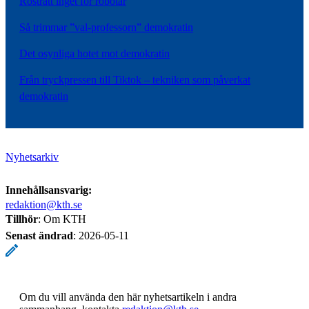
Rösträtt inget för robotar
Så trimmar ”val-professorn” demokratin
Det osynliga hotet mot demokratin
Från tryckpressen till Tiktok – tekniken som påverkat
demokratin
Nyhetsarkiv
Innehållsansvarig:
redaktion@kth.se
Tillhör
: Om KTH
Senast ändrad
:
2026-05-11
Om du vill använda den här nyhetsartikeln i andra