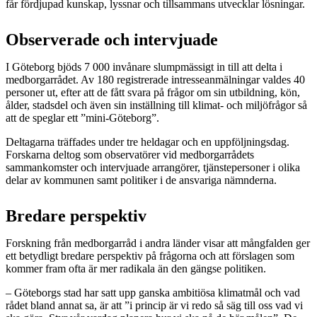
får fördjupad kunskap, lyssnar och tillsammans utvecklar lösningar.
Observerade och intervjuade
I Göteborg bjöds 7 000 invånare slumpmässigt in till att delta i
medborgarrådet. Av 180 registrerade intresseanmälningar valdes 40
personer ut, efter att de fått svara på frågor om sin utbildning, kön,
ålder, stadsdel och även sin inställning till klimat- och miljöfrågor så
att de speglar ett ”mini-Göteborg”.
Deltagarna träffades under tre heldagar och en uppföljningsdag.
Forskarna deltog som observatörer vid medborgarrådets
sammankomster och intervjuade arrangörer, tjänstepersoner i olika
delar av kommunen samt politiker i de ansvariga nämnderna.
Bredare perspektiv
Forskning från medborgarråd i andra länder visar att mångfalden ger
ett betydligt bredare perspektiv på frågorna och att förslagen som
kommer fram ofta är mer radikala än den gängse politiken.
– Göteborgs stad har satt upp ganska ambitiösa klimatmål och vad
rådet bland annat sa, är att ”i princip är vi redo så säg till oss vad vi