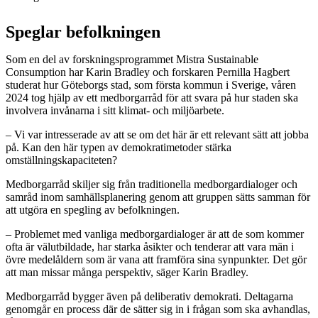
Speglar befolkningen
Som en del av forskningsprogrammet Mistra Sustainable
Consumption har Karin Bradley och forskaren Pernilla Hagbert
studerat hur Göteborgs stad, som första kommun i Sverige, våren
2024 tog hjälp av ett medborgarråd för att svara på hur staden ska
involvera invånarna i sitt klimat- och miljöarbete.
– Vi var intresserade av att se om det här är ett relevant sätt att jobba
på. Kan den här typen av demokratimetoder stärka
omställningskapaciteten?
Medborgarråd skiljer sig från traditionella medborgardialoger och
samråd inom samhällsplanering genom att gruppen sätts samman för
att utgöra en spegling av befolkningen.
– Problemet med vanliga medborgardialoger är att de som kommer
ofta är välutbildade, har starka åsikter och tenderar att vara män i
övre medelåldern som är vana att framföra sina synpunkter. Det gör
att man missar många perspektiv, säger Karin Bradley.
Medborgarråd bygger även på deliberativ demokrati. Deltagarna
genomgår en process där de sätter sig in i frågan som ska avhandlas,