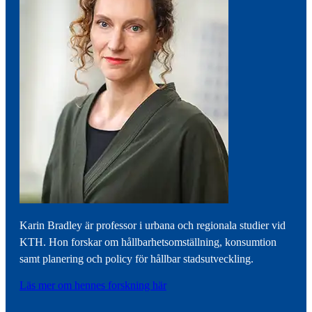
Karin Bradley är professor i urbana och regionala studier vid
KTH. Hon forskar om hållbarhetsomställning, konsumtion
samt planering och policy för hållbar stadsutveckling.
Läs mer om hennes forskning här