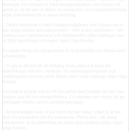
lösningar. Ett exempel är lokal energiproduktion som hindras på
grund av att det inte är tillåtet att exempelvis en bostadsrättsförening
säljer överskottsel till en annan förening.
– Därför diskuterar vi med Energimyndigheten och Formas om vi
kan skapa sådana innovationszoner – eller policy sandboxes – där
städerna kan experimentera och implementera olika lösningar utan
att följa lagstiftning och regler, säger Olga Kordas.
En annan viktig del i programmet är civilsamhället ska finnas med i
satsningarna.
– Vi gör ju det här för att förbättra livskvalitet och hälsa för
människorna som bor i städerna. Så medborgarperspektiv och
medborgarinvolvering måste finnas med i varje satsning, säger Olga
Kordas.
Ett konkret projekt som KTH har jobbat med handlar om hur våra
sjukhus kan bli mer energieffektiva. En satsning som visade sig ge
ytterligare vinster, utöver energibesparingen.
– Inomhusmiljön hade också blivit mycket bättre, vilket ju är bra
både för personalen och för patienterna. Precis som i allt annat
klimatarbete är det jätteviktigt att jobba med multipla nyttor, säger
Olga Kordas.