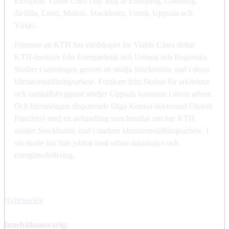
European Viable Cites Day idag är Enköping, Göteborg,
Järfälla, Lund, Malmö, Stockholm, Umeå, Uppsala och
Växjö.
Förutom att KTH har värdskapet för Viable Cities deltar
KTH-forskare från Energiteknik och Urbana och Regionala
Studier i satsningen genom att stödja Stockholms stad i deras
klimatomställningsarbete. Forskare från Skolan för arkitektur
och samhällsbyggnad stödjer Uppsala kommun i deras arbete.
Och häromdagen disputerade Olga Kordas doktorand Oleksii
Pasichnyi med en avhandling som handlar om hur KTH
stödjer Stockholms stad i stadens klimatomställningsarbete. I
sin studie har han jobbat med urban dataanalys och
energimodellering.
Nyhetsarkiv
Innehållsansvarig: