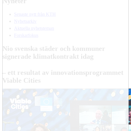
Nyheter
Senaste nytt från KTH
Nyhetsarkiv
Aktuella nyhetsteman
Forskarfokus
Nio svenska städer och kommuner
signerade klimatkontrakt idag
– ett resultat av innovationsprogrammet
Viable Cities