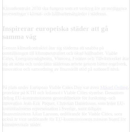
Klimatkontrakt 2030 ska fungera som ett verktyg för att möjliggöra
investeringar i klimat- och hållbarhetsåtgärder i städerna.
Inspirerar europeiska städer att gå
samma väg
Genom klimatkontraktet åtar sig städerna att snabba på
omställningen till klimatneutralitet och ökad hållbarhet. Viable
Cities, Energimyndigheten, Vinnova, Formas och Tillväxtverket åtar
sig att stötta och underlätta städernas arbete genom bättre regelverk,
innovation och samordning av finansiellt stöd på nationell nivå.
På plats under European Viable Cities Day var även
Mikael Östling
,
prorektor på KTH och ledamot i Viable Cities styrelse. Dessutom
deltog EU-kommissionens generaldirektör för forskning- och
innovation Jean-Eric Paquet, Christian Danielsson, som leder EU-
kommissionens representation i Sverige, samt tidigare
finansministern Allan Larsson, ordförande för Viable Cities, som
också är vice ordförande för EU-kommissionens mission board för
klimatneutrala städer.