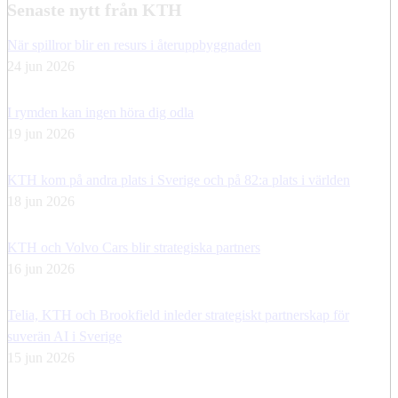
Senaste nytt från KTH
När spillror blir en resurs i återuppbyggnaden
24 jun 2026
I rymden kan ingen höra dig odla
19 jun 2026
KTH kom på andra plats i Sverige och på 82:a plats i världen
18 jun 2026
KTH och Volvo Cars blir strategiska partners
16 jun 2026
Telia, KTH och Brookfield inleder strategiskt partnerskap för
suverän AI i Sverige
15 jun 2026