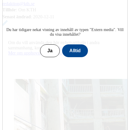
redaktion@kth.se
Tillhör
: Om KTH
Senast ändrad
:
2020-12-11
Du har tidigare nekat visning av innehåll av typen "
Extern media
". Vill
du visa innehållet?
Om du vill använda den här nyhetsartikeln i andra
sammanhang, kontakta
redaktion@kth.se
.
Ja
Alltid
​​​​​​​Mer om upphovsrätt på kth.se
​​​​​​​​​​​​​​.