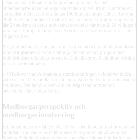
– Sådana här klimatkontrakt kommer att utvecklas och
implementeras även i europeiska städer om två, tre år. Det finns ett
europeiskt mål att det ska finnas 100 klimatneutrala städer i Europa
2030. Det har startats ett Viable Cities-inspirerat program i Spanien
där 20 städer och deras universitet använder vår metod. Så vi ligger i
framkant. Europa tittar på oss i Sverige och inspireras av oss, säger
Olga Kordas.
Programmet handlar mycket om att driva på och underlätta städernas
förändringsarbete och omställning. Och en del av programmets
förändringsteori handlar om att det inte räcker med teknikutveckling
för att nå klimatmålen.
– Vi behöver transformativa systemförändringar, vi behöver ändra
våra system. Det handlar om att ändra våra regelverk och finansiella
strukturer. Det handlar även om att ifrågasätta normer och
beteenden, säger Olga Kordas.
Medborgarperspektiv och
medborgarinvolvering
En utmaning som Viable Cities jobbar med handlar om hur man kan
underlätta för städernas hållbarhetsarbete genom att påverka och
försöka förändra lagar och regler, som sätter käppar i hjulet för nya