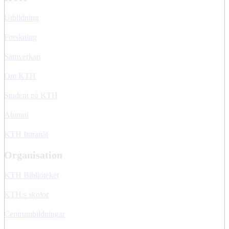
Utbildning
Forskning
Samverkan
Om KTH
Student på KTH
Alumni
KTH Intranät
Organisation
KTH Biblioteket
KTH:s skolor
Centrumbildningar