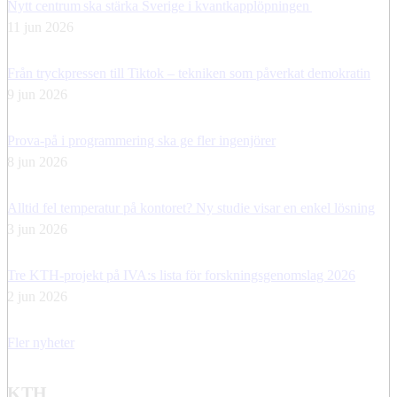
Nytt centrum ska stärka Sverige i kvantkapplöpningen
11 jun 2026
Från tryckpressen till Tiktok – tekniken som påverkat demokratin
9 jun 2026
Prova-på i programmering ska ge fler ingenjörer
8 jun 2026
Alltid fel temperatur på kontoret? Ny studie visar en enkel lösning
3 jun 2026
Tre KTH-projekt på IVA:s lista för forskningsgenomslag 2026
2 jun 2026
Fler nyheter
KTH