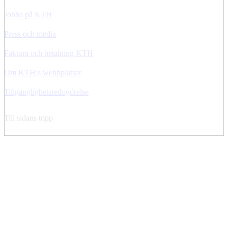
Jobba på KTH
Press och media
Faktura och betalning KTH
Om KTH:s webbplatser
Tillgänglighetsredogörelse
Till sidans topp