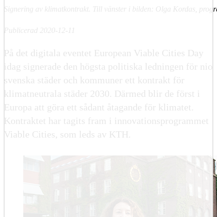
Signering av klimatkontrakt. Till vänster i bilden: Olga Kordas, prog
Publicerad 2020-12-11
På det digitala eventet European Viable Cities Day
idag signerade den högsta politiska ledningen för nio
svenska städer och kommuner ett kontrakt för
klimatneutrala städer 2030. Därmed blir de först i
Europa att göra ett sådant åtagande för klimatet.
Kontraktet har tagits fram i innovationsprogrammet
Viable Cities, som leds av KTH.