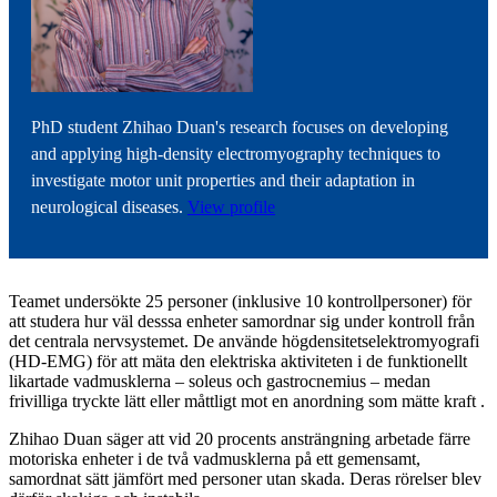
PhD student Zhihao Duan's research focuses on developing
and applying high-density electromyography techniques to
investigate motor unit properties and their adaptation in
neurological diseases.
View profile
Teamet undersökte 25 personer (inklusive 10 kontrollpersoner) för
att studera hur väl desssa enheter samordnar sig under kontroll från
det centrala nervsystemet. De använde högdensitetselektromyografi
(HD-EMG) för att mäta den elektriska aktiviteten i de funktionellt
likartade vadmusklerna – soleus och gastrocnemius – medan
frivilliga tryckte lätt eller måttligt mot en anordning som mätte kraft .
Zhihao Duan säger att vid 20 procents ansträngning arbetade färre
motoriska enheter i de två vadmusklerna på ett gemensamt,
samordnat sätt jämfört med personer utan skada. Deras rörelser blev