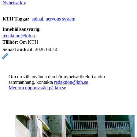
Nyhetsarkiv
KTH Taggar
:
spinal
nervous system
Innehållsansvarig:
redaktion@kth.se
Tillhör
: Om KTH
Senast ändrad
:
2026-04-14
Om du vill använda den här nyhetsartikeln i andra
sammanhang, kontakta
redaktion@kth.se
.
​​​​​​​Mer om upphovsrätt på kth.se
​​​​​​​​​​​​​​.