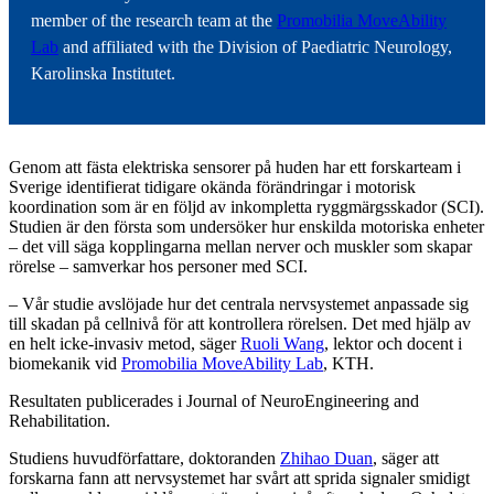
member of the research team at the
Promobilia MoveAbility
Lab
and affiliated with the Division of Paediatric Neurology,
Karolinska Institutet.
Genom att fästa elektriska sensorer på huden har ett forskarteam i
Sverige identifierat tidigare okända förändringar i motorisk
koordination som är en följd av inkompletta ryggmärgsskador (SCI).
Studien är den första som undersöker hur enskilda motoriska enheter
– det vill säga kopplingarna mellan nerver och muskler som skapar
rörelse – samverkar hos personer med SCI.
– Vår studie avslöjade hur det centrala nervsystemet anpassade sig
till skadan på cellnivå för att kontrollera rörelsen. Det med hjälp av
en helt icke-invasiv metod, säger
Ruoli Wang
, lektor och docent i
biomekanik vid
Promobilia MoveAbility Lab
, KTH.
Resultaten publicerades i Journal of NeuroEngineering and
Rehabilitation.
Studiens huvudförfattare, doktoranden
Zhihao Duan
, säger att
forskarna fann att nervsystemet har svårt att sprida signaler smidigt