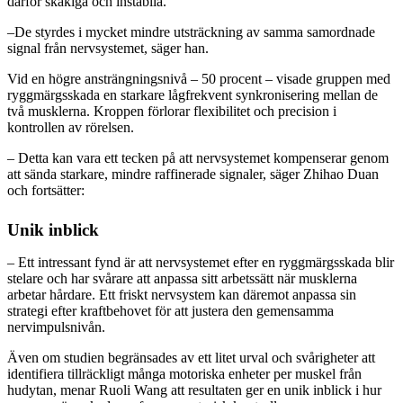
därför skakiga och instabila.
–De styrdes i mycket mindre utsträckning av samma samordnade
signal från nervsystemet, säger han.
Vid en högre ansträngningsnivå – 50 procent – visade gruppen med
ryggmärgsskada en starkare lågfrekvent synkronisering mellan de
två musklerna. Kroppen förlorar flexibilitet och precision i
kontrollen av rörelsen.
– Detta kan vara ett tecken på att nervsystemet kompenserar genom
att sända starkare, mindre raffinerade signaler, säger Zhihao Duan
och fortsätter:
Unik inblick
– Ett intressant fynd är att nervsystemet efter en ryggmärgsskada blir
stelare och har svårare att anpassa sitt arbetssätt när musklerna
arbetar hårdare. Ett friskt nervsystem kan däremot anpassa sin
strategi efter kraftbehovet för att justera den gemensamma
nervimpulsnivån.
Även om studien begränsades av ett litet urval och svårigheter att
identifiera tillräckligt många motoriska enheter per muskel från
hudytan, menar Ruoli Wang att resultaten ger en unik inblick i hur