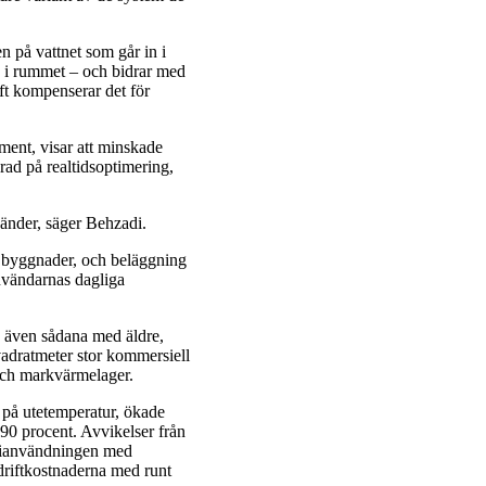
 på vattnet som går in i
tas i rummet – och bidrar med
uft kompenserar det för
ment, visar att minskade
rad på realtidsoptimering,
vänder, säger Behzadi.
a byggnader, och beläggning
användarnas dagliga
, även sådana med äldre,
vadratmeter stor kommersiell
och markvärmelager.
 på utetemperatur, ökade
 90 procent. Avvikelser från
rgianvändningen med
driftkostnaderna med runt