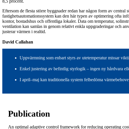
8,5 procent.
Eftersom de flesta större byggnader redan har någon form av central st
fastighetsautomationssystem kan den här typen av optimering ofta inf
kontor, bostadshus och offentliga lokaler. Data om temperatur, solinst
ventilation kan samlas in genom relativt enkla uppgraderingar och an
justerar värmen i realtid.
David Callahan
Uppvärmning som enbart styrs av utetemperatur missar viktiga
Enkel justering av befintlig styrlogik – ingen ny hårdvara 
I april–maj kan traditionella system felbedöma värmebehove
Publication
An optimal adaptive control framework for reducing operating co