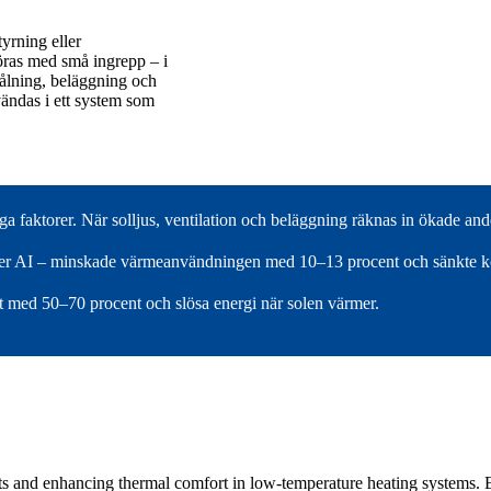
yrning eller
öras med små ingrepp – i
rålning, beläggning och
vändas i ett system som
 faktorer. När solljus, ventilation och beläggning räknas in ökade andel
eller AI – minskade värmeanvändningen med 10–13 procent och sänkte kos
t med 50–70 procent och slösa energi när solen värmer.
sts and enhancing thermal comfort in low-temperature heating system