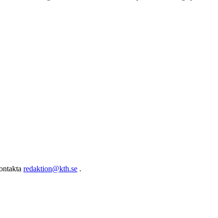
kontakta
redaktion@kth.se
.