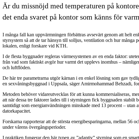
Är du missnöjd med temperaturen på kontoret e
det enda svaret på kontor som känns för varm
I många fall kan uppvärmningen förbättras avsevärt genom att helt enke
styrsystem så att de tar hänsyn till solljus, ventilation och hur många 
lokalen, enligt forskare vid KTH.
I de flesta byggnader regleras värmesystemen av en enda faktor: utet
från vad som faktiskt avgör hur varmt det upplevs inomhus – nämligen
och luftflöden.
De här tre parametrarna utgör kärnan i en enkel lösning som gav tydliga
en sexvåningsbyggnad i Uppsala, säger Amirmohammad Behzadi, fo
Metoden behöver vidareutvecklas för att kunna kommersialiseras, men t
att när dessa tre faktorer lades till i styrningen fick byggnaden stabilt
samtidigt som energianvändningen minskade med 13 procent – utan av
datorkapacitet.
Forskarna rapporterar att de största energibesparingarna, mellan 56 o
under vårens övergångsperioder.
I praktiken fungerar den här typen av ”adaptiv” styrning som en smart