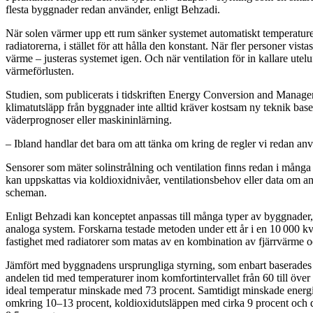
flesta byggnader redan använder, enligt Behzadi.
När solen värmer upp ett rum sänker systemet automatiskt temperaturen
radiatorerna, i stället för att hålla den konstant. När fler personer vis
värme – justeras systemet igen. Och när ventilation för in kallare utel
värmeförlusten.
Studien, som publicerats i tidskriften Energy Conversion and Manage
klimatutsläpp från byggnader inte alltid kräver kostsam ny teknik base
väderprognoser eller maskininlärning.
– Ibland handlar det bara om att tänka om kring de regler vi redan an
Sensorer som mäter solinstrålning och ventilation finns redan i mång
kan uppskattas via koldioxidnivåer, ventilationsbehov eller data om 
scheman.
Enligt Behzadi kan konceptet anpassas till många typer av byggnader
analoga system. Forskarna testade metoden under ett år i en 10 000 k
fastighet med radiatorer som matas av en kombination av fjärrvärme 
Jämfört med byggnadens ursprungliga styrning, som enbart baserades
andelen tid med temperaturer inom komfortintervallet från 60 till över
ideal temperatur minskade med 73 procent. Samtidigt minskade ene
omkring 10–13 procent, koldioxidutsläppen med cirka 9 procent och 