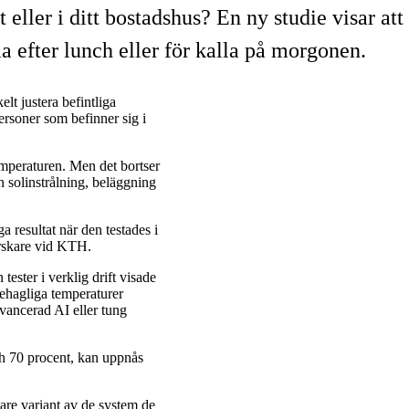
ller i ditt bostadshus? En ny studie visar att
a efter lunch eller för kalla på morgonen.
lt justera befintliga
personer som befinner sig i
emperaturen. Men det bortser
 solinstrålning, beläggning
 resultat när den testades i
rskare vid KTH.
ester i verklig drift visade
 behagliga temperaturer
ancerad AI eller tung
ch 70 procent, kan uppnås
are variant av de system de