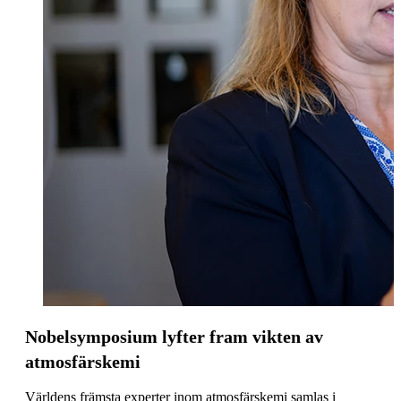
Nobelsymposium lyfter fram vikten av
atmosfärskemi
Världens främsta experter inom atmosfärskemi samlas i