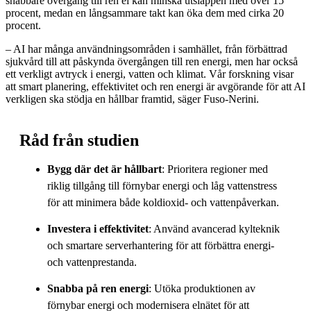
snabbare övergång till ren el kan minska utsläppen med över 15
procent, medan en långsammare takt kan öka dem med cirka 20
procent.
– AI har många användningsområden i samhället, från förbättrad
sjukvård till att påskynda övergången till ren energi, men har också
ett verkligt avtryck i energi, vatten och klimat. Vår forskning visar
att smart planering, effektivitet och ren energi är avgörande för att AI
verkligen ska stödja en hållbar framtid, säger Fuso-Nerini.
Råd från studien
Bygg där det är hållbart
: Prioritera regioner med
riklig tillgång till förnybar energi och låg vattenstress
för att minimera både koldioxid- och vattenpåverkan.
Investera i effektivitet
: Använd avancerad kylteknik
och smartare serverhantering för att förbättra energi-
och vattenprestanda.
Snabba på ren energi
: Utöka produktionen av
förnybar energi och modernisera elnätet för att