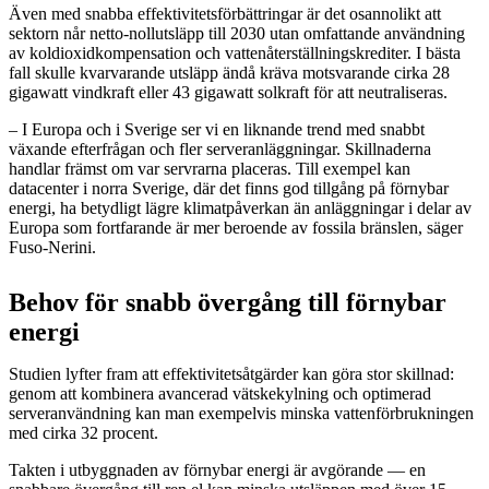
Även med snabba effektivitetsförbättringar är det osannolikt att
sektorn når netto-nollutsläpp till 2030 utan omfattande användning
av koldioxidkompensation och vattenåterställningskrediter. I bästa
fall skulle kvarvarande utsläpp ändå kräva motsvarande cirka 28
gigawatt vindkraft eller 43 gigawatt solkraft för att neutraliseras.
– I Europa och i Sverige ser vi en liknande trend med snabbt
växande efterfrågan och fler serveranläggningar. Skillnaderna
handlar främst om var servrarna placeras. Till exempel kan
datacenter i norra Sverige, där det finns god tillgång på förnybar
energi, ha betydligt lägre klimatpåverkan än anläggningar i delar av
Europa som fortfarande är mer beroende av fossila bränslen, säger
Fuso-Nerini.
Behov för snabb övergång till förnybar
energi
Studien lyfter fram att effektivitetsåtgärder kan göra stor skillnad:
genom att kombinera avancerad vätskekylning och optimerad
serveranvändning kan man exempelvis minska vattenförbrukningen
med cirka 32 procent.
Takten i utbyggnaden av förnybar energi är avgörande — en