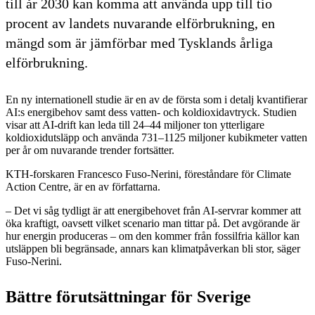
till år 2030 kan komma att använda upp till tio
procent av landets nuvarande elförbrukning, en
mängd som är jämförbar med Tysklands årliga
elförbrukning.
En ny internationell studie är en av de första som i detalj kvantifierar
AI:s energibehov samt dess vatten- och koldioxidavtryck. Studien
visar att AI-drift kan leda till 24–44 miljoner ton ytterligare
koldioxidutsläpp och använda 731–1125 miljoner kubikmeter vatten
per år om nuvarande trender fortsätter.
KTH-forskaren Francesco Fuso-Nerini, föreståndare för Climate
Action Centre, är en av författarna.
– Det vi såg tydligt är att energibehovet från AI-servrar kommer att
öka kraftigt, oavsett vilket scenario man tittar på. Det avgörande är
hur energin produceras – om den kommer från fossilfria källor kan
utsläppen bli begränsade, annars kan klimatpåverkan bli stor, säger
Fuso-Nerini.
Bättre förutsättningar för Sverige