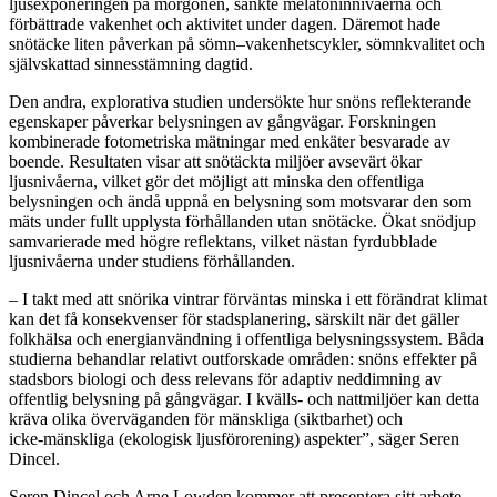
ljusexponeringen på morgonen, sänkte melatoninnivåerna och
förbättrade vakenhet och aktivitet under dagen. Däremot hade
snötäcke liten påverkan på sömn–vakenhetscykler, sömnkvalitet och
självskattad sinnesstämning dagtid.
Den andra, explorativa studien undersökte hur snöns reflekterande
egenskaper påverkar belysningen av gångvägar. Forskningen
kombinerade fotometriska mätningar med enkäter besvarade av
boende. Resultaten visar att snötäckta miljöer avsevärt ökar
ljusnivåerna, vilket gör det möjligt att minska den offentliga
belysningen och ändå uppnå en belysning som motsvarar den som
mäts under fullt upplysta förhållanden utan snötäcke. Ökat snödjup
samvarierade med högre reflektans, vilket nästan fyrdubblade
ljusnivåerna under studiens förhållanden.
– I takt med att snörika vintrar förväntas minska i ett förändrat klimat
kan det få konsekvenser för stadsplanering, särskilt när det gäller
folkhälsa och energianvändning i offentliga belysningssystem. Båda
studierna behandlar relativt outforskade områden: snöns effekter på
stadsbors biologi och dess relevans för adaptiv neddimning av
offentlig belysning på gångvägar. I kvälls- och nattmiljöer kan detta
kräva olika överväganden för mänskliga (siktbarhet) och
icke‑mänskliga (ekologisk ljusförorening) aspekter”, säger Seren
Dincel.
Seren Dincel och Arne Lowden kommer att presentera sitt arbete