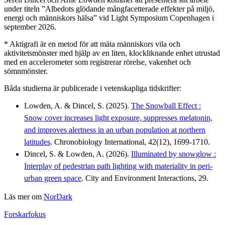
under titeln ”Albedots glödande mångfacetterade effekter på miljö,
energi och människors hälsa” vid Light Symposium Copenhagen i
september 2026.
* Aktigrafi är en metod för att mäta människors vila och
aktivitetsmönster med hjälp av en liten, klockliknande enhet utrustad
med en accelerometer som registrerar rörelse, vakenhet och
sömnmönster.
Båda studierna är publicerade i vetenskapliga tidskrifter:
Lowden, A. & Dincel, S. (2025).
The Snowball Effect :
Snow cover increases light exposure, suppresses melatonin,
and improves alertness in an urban population at northern
latitudes
. Chronobiology International, 42(12), 1699-1710.
Dincel, S. & Lowden, A. (2026).
Illuminated by snowglow :
Interplay of pedestrian path lighting with materiality in peri-
urban green space
. City and Environment Interactions, 29.
Läs mer om
NorDark
Forskarfokus