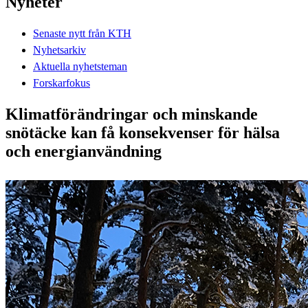
Nyheter
Senaste nytt från KTH
Nyhetsarkiv
Aktuella nyhetsteman
Forskarfokus
Klimatförändringar och minskande
snötäcke kan få konsekvenser för hälsa
och energianvändning