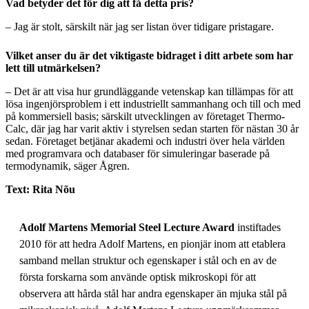
Vad betyder det för dig att få detta pris?
– Jag är stolt, särskilt när jag ser listan över tidigare pristagare.
Vilket anser du är det viktigaste bidraget i ditt arbete som har
lett till utmärkelsen?
– Det är att visa hur grundläggande vetenskap kan tillämpas för att
lösa ingenjörsproblem i ett industriellt sammanhang och till och med
på kommersiell basis; särskilt utvecklingen av företaget Thermo-
Calc, där jag har varit aktiv i styrelsen sedan starten för nästan 30 år
sedan. Företaget betjänar akademi och industri över hela världen
med programvara och databaser för simuleringar baserade på
termodynamik, säger Ågren.
Text: Rita Nõu
Adolf Martens Memorial Steel Lecture Award
instiftades
2010 för att hedra Adolf Martens, en pionjär inom att etablera
samband mellan struktur och egenskaper i stål och en av de
första forskarna som använde optisk mikroskopi för att
observera att hårda stål har andra egenskaper än mjuka stål på