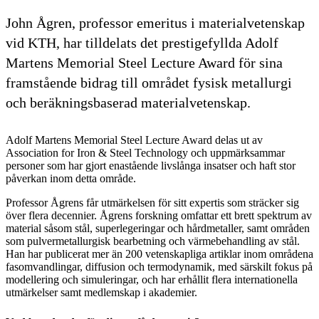
John Ågren, professor emeritus i materialvetenskap
vid KTH, har tilldelats det prestigefyllda Adolf
Martens Memorial Steel Lecture Award för sina
framstående bidrag till området fysisk metallurgi
och beräkningsbaserad materialvetenskap.
Adolf Martens Memorial Steel Lecture Award delas ut av
Association for Iron & Steel Technology och uppmärksammar
personer som har gjort enastående livslånga insatser och haft stor
påverkan inom detta område.
Professor Ågrens får utmärkelsen för sitt expertis som sträcker sig
över flera decennier. Ågrens forskning omfattar ett brett spektrum av
material såsom stål, superlegeringar och hårdmetaller, samt områden
som pulvermetallurgisk bearbetning och värmebehandling av stål.
Han har publicerat mer än 200 vetenskapliga artiklar inom områdena
fasomvandlingar, diffusion och termodynamik, med särskilt fokus på
modellering och simuleringar, och har erhållit flera internationella
utmärkelser samt medlemskap i akademier.