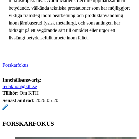
mikroskopisk nivå. Adolf Martens Lecture uppmärksammar
betydande, välkända tekniska prestationer som har möjliggjort
viktiga framsteg inom bearbetning och produktanvändning
inom järnbaserad fysisk metallurgi, och som antingen har
bidragit på ett avgörande sätt till området eller utgör ett
livslångt betydelsefullt arbete inom fältet.
Forskarfokus
Innehållsansvarig:
redaktion@kth.se
Tillhör
: Om KTH
Senast ändrad
:
2026-05-20
FORSKARFOKUS